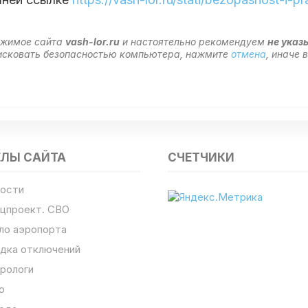
ержимое сайта
vash-lor.ru
и настоятельно рекомендуем
не указ
 рисковать безопасностью компьютера, нажмите
отмена
, иначе
ЕЛЫ САЙТА
СЧЕТЧИКИ
ости
цпроект. СВО
ло аэропорта
дка отключений
рологи
о