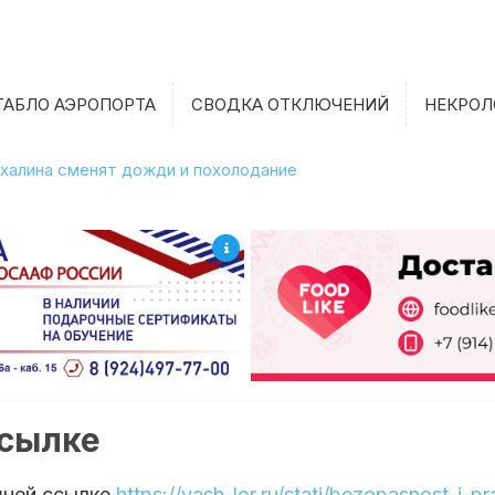
ТАБЛО АЭРОПОРТА
СВОДКА ОТКЛЮЧЕНИЙ
НЕКРОЛ
халина сменят дожди и похолодание
ссылке
шней ссылке
https://vash-lor.ru/stati/bezopasnost-i-