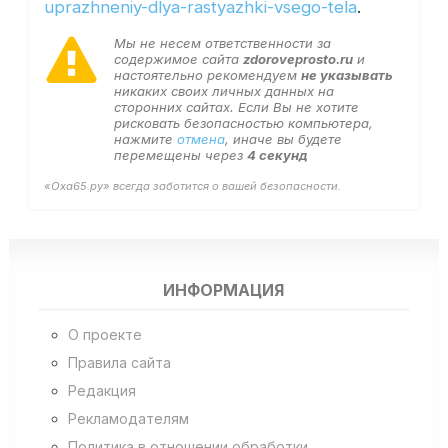
uprazhneniy-dlya-rastyazhki-vsego-tela
.
Мы не несем ответственности за
содержимое сайта
zdoroveprosto.ru
и
настоятельно рекомендуем
не указывать
никаких своих личных данных на
сторонних сайтах. Если Вы не хотите
рисковать безопасностью компьютера,
нажмите
отмена
, иначе вы будете
перемещены через
4
секунд
«Оха65.ру» всегда заботится о вашей безопасности.
ИНФОРМАЦИЯ
О проекте
Правила сайта
Редакция
Рекламодателям
Политика в отношении обработки