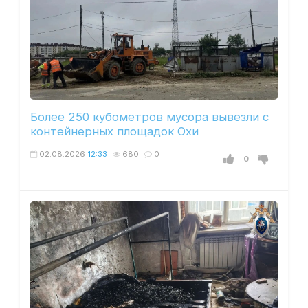
Более 250 кубометров мусора вывезли с
контейнерных площадок Охи
02.08.2026
12:33
680
0
0