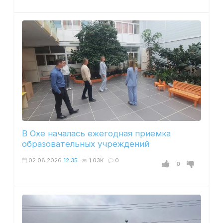
В Охе началась ежегодная приемка
образовательных учреждений
02.08.2026
12:35
1.03K
0
0