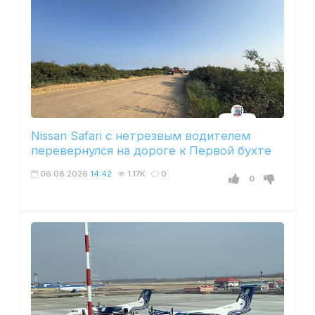
Nissan Safari с нетрезвым водителем
перевернулся на дороге к Первой бухте
06.08.2026
14:42
1.17K
0
0