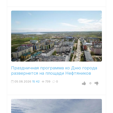
Праздничная программа ко Дню города
развернется на площади Нефтяников
05.08.2026
15:42
739
0
0