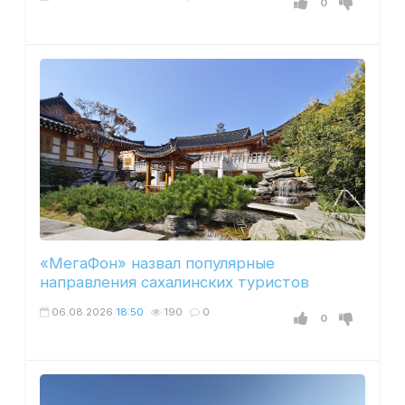
0
«МегаФон» назвал популярные
направления сахалинских туристов
06.08.2026
18:50
190
0
0