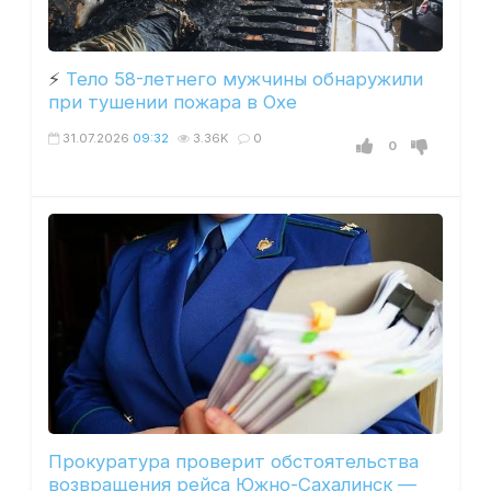
⚡️
Тело 58-летнего мужчины обнаружили
при тушении пожара в Охе
31.07.2026
09:32
3.36K
0
0
Прокуратура проверит обстоятельства
возвращения рейса Южно-Сахалинск —