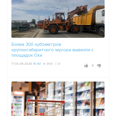
Более 300 кубометров
крупногабаритного мусора вывезли с
площадок Охи
05.08.2026
15:40
304
0
0