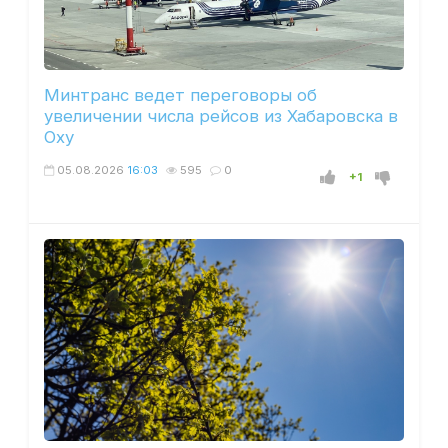
Минтранс ведет переговоры об
увеличении числа рейсов из Хабаровска в
Оху
05.08.2026
16:03
595
0
+1