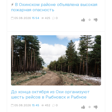
⚡️
В Охинском районе объявлена высокая
пожарная опасность
05.08.2026
15:54
425
0
0
До конца октября из Охи организуют
шесть рейсов в Рыбновск и Рыбное
05.08.2026
15:45
452
0
0