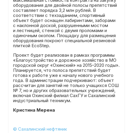
максимальная стоимость контракта на закупку
оборудования для двойной полосы препятствий
составляет порядка 3,2 млн рублей. В
соответствии с техзаданием, спортивный
объект будет оснащен лабиринтами, заборами
с наклонной доской, разрушенными мостом
и лестницей, стенкой с двумя проломами и
одиночным окопом. Площадку для размещения
оборудования покроют специальной резиновой
плиткой EcoStep.
Проект будет реализован в рамках программы
«Благоустройство и дорожное хозяйство в МО
городской округ «Охинский» на 2015–2020 годы».
Планируется, что полоса препятствий будет
готова к работе уже к началу нового учебного
года. В администрации подчеркивают: объект
рассчитан для занятий не только учащихся СОШ
№ 7, но и других образовательных учреждений,
включая Охинский филиал СахГУ и Сахалинский
индустриальный техникум.
Кристина Мерена
© Сахалинский нефтяник