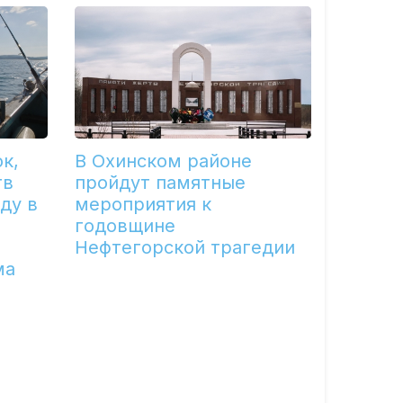
к,
В Охинском районе
тв
пройдут памятные
ду в
мероприятия к
годовщине
Нефтегорской трагедии
ма