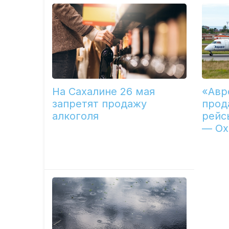
На Сахалине 26 мая
«Авр
запретят продажу
прод
алкоголя
рейс
— Ох