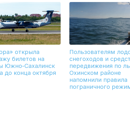
ора» открыла
Пользователям лодо
ажу билетов на
снегоходов и средс
ы Южно-Сахалинск
передвижения по ль
а до конца октября
Охинском районе
напомнили правила
пограничного режи