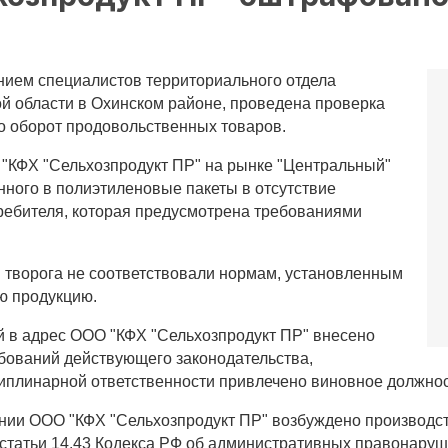
нием специалистов территориального отдела
й области в Охинском районе, проведена проверка
о оборот продовольственных товаров.
"КФХ "Сельхозпродукт ПР" на рынке "Центральный"
нного в полиэтиленовые пакеты в отсутствие
ебителя, которая предусмотрена требованиями
 творога не соответствовали нормам, установленным
ю продукцию.
ой в адрес ООО "КФХ "Сельхозпродукт ПР" внесено
бований действующего законодательства,
циплинарной ответственности привлечено виновное должнос
ении ООО "КФХ "Сельхозпродукт ПР" возбуждено производс
статьи 14.43 Кодекса РФ об административных правонаруш