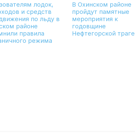
зователям лодок,
В Охинском районе
оходов и средств
пройдут памятные
движения по льду в
мероприятия к
ском районе
годовщине
мнили правила
Нефтегорской траг
аничного режима