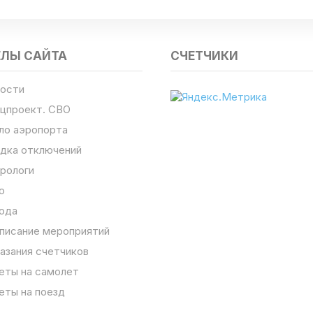
ЕЛЫ САЙТА
СЧЕТЧИКИ
ости
цпроект. СВО
ло аэропорта
дка отключений
рологи
о
ода
писание мероприятий
азания счетчиков
еты на самолет
еты на поезд