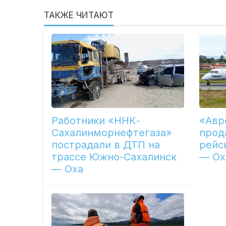
ТАКЖЕ ЧИТАЮТ
Работники «ННК-
«Авр
Сахалинморнефтегаза»
прод
пострадали в ДТП на
рейс
трассе Южно-Сахалинск
— Ох
— Оха