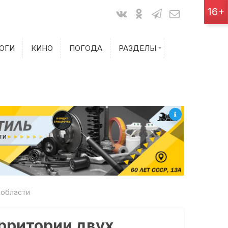
Показания счетчиков
16+
Билеты на самолет
ОГИ
КИНО
ПОГОДА
РАЗДЕЛЫ
Билеты на поезд
 области
ерритории двух