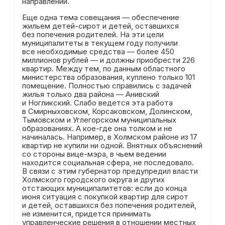
направлении.
Еще одна тема совещания — обеспечение
жильем детей-сирот и детей, оставшихся
без попечения родителей. На эти цели
муниципалитеты в текущем году получили
все необходимые средства — более 450
миллионов рублей — и должны приобрести 226
квартир. Между тем, по данным областного
министерства образования, куплено только 101
помещение. Полностью справились с задачей
жилья только два района — Анивский
и Ногликский. Слабо ведется эта работа
в Смирныховском, Корсаковском, Долинском,
Тымовском и Углегорском муниципальных
образованиях. А кое-где она толком и не
начиналась. Например, в Холмском районе из 17
квартир не купили ни одной. Внятных объяснений
со стороны вице-мэра, в чьем ведении
находится социальная сфера, не последовало.
В связи с этим губернатор предупредил власти
Холмского городского округа и других
отстающих муниципалитетов: если до конца
июня ситуация с покупкой квартир для сирот
и детей, оставшихся без попечения родителей,
не изменится, придется принимать
управленческие решения в отношении местных