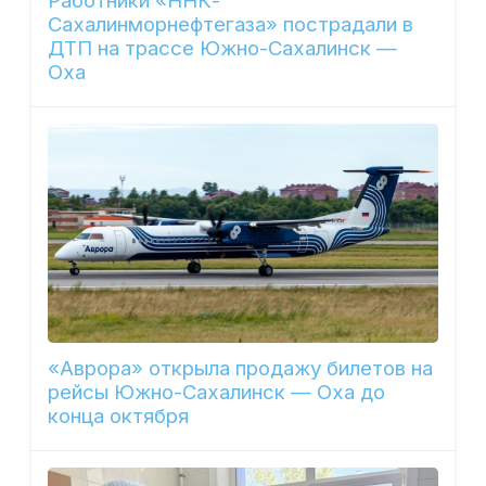
Работники «ННК-
Сахалинморнефтегаза» пострадали в
ДТП на трассе Южно-Сахалинск —
Оха
«Аврора» открыла продажу билетов на
рейсы Южно-Сахалинск — Оха до
конца октября