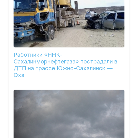
Работники «ННК-
Сахалинморнефтегаза» пострадали в
ДТП на трассе Южно-Сахалинск —
Оха