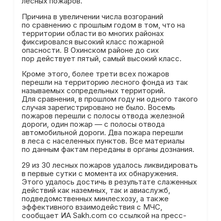
лесных пожаров.
Причина в увеличении числа возгораний
по сравнению с прошлым годом в том, что на
территории области во многих районах
фиксировался высокий класс пожарной
опасности. В Охинском районе до сих
пор действует пятый, самый высокий класс.
Кроме этого, более трети всех пожаров
перешли на территорию лесного фонда из так
называемых сопредельных территорий.
Для сравнения, в прошлом году ни одного такого
случая зарегистрировано не было. Восемь
пожаров перешли с полосы отвода железной
дороги, один пожар — с полосы отвода
автомобильной дороги. Два пожара перешли
в леса с населенных пунктов. Все материалы
по данным фактам переданы в органы дознания.
29 из 30 лесных пожаров удалось ликвидировать
в первые сутки с момента их обнаружения.
Этого удалось достичь в результате слаженных
действий как наземных, так и авиаслужб,
подведомственных минлесхозу, а также
эффективного взаимодействия с МЧС,
сообщает ИА Sakh.com со ссылкой на пресс-