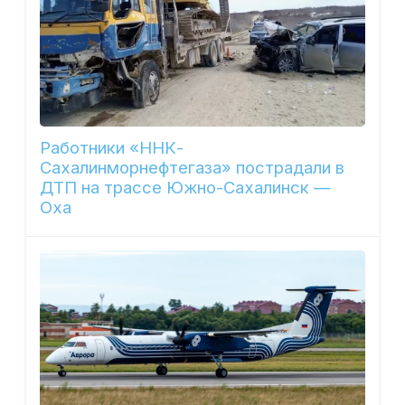
Работники «ННК-
Сахалинморнефтегаза» пострадали в
ДТП на трассе Южно-Сахалинск —
Оха