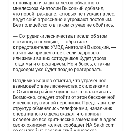
от пожаров и защиты лесов областного
минлесхоза Анатолий Высоцкий добавил,
что порой граждане, которых не пускают в лес,
ведут себя агрессивно и угрожают постовым.
Без полицейского в таком случае не обойтись.
— Сотрудники лесничества писали об этом
в охинскую полицию, — обратился
к представителю УМВД Анатолий Высоцкий, —
на что им пришел ответ: если здоровью
или жизни ваших сотрудников будет угроза,
тогда мы и отреагируем. Но я боюсь, с таким
подходом уже будет поздно реагировать.
Владимир Корнев отметил, что утраченное
взаимодействие лесничества с силовиками
в Охинском районе нужно как-то налаживать.
Возможно, следует отойти от этой бесконечной
и неконструктивной переписки. Представители
структур обменялись телефонами, начальник
оперативного отдела сказал, что принял
к сведению все критические замечания в адрес
своих охинских коллег, сообщает ИА Sakh.com
со ссылкой на сахалинский минлесхоз.