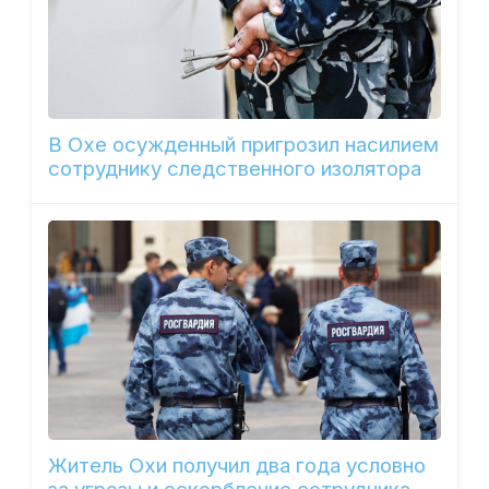
В Охе осужденный пригрозил насилием
сотруднику следственного изолятора
Житель Охи получил два года условно