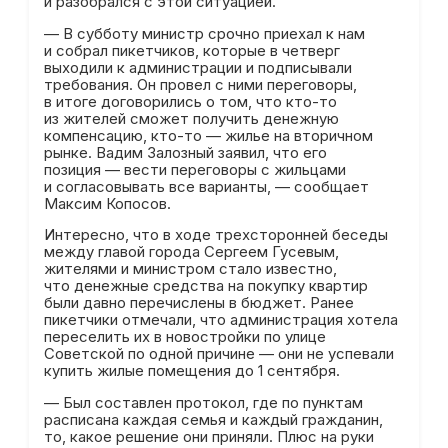
и разобрался с этой ситуацией.
— В субботу министр срочно приехал к нам
и собрал пикетчиков, которые в четверг
выходили к администрации и подписывали
требования. Он провел с ними переговоры,
в итоге договорились о том, что кто-то
из жителей сможет получить денежную
компенсацию, кто-то — жилье на вторичном
рынке. Вадим Залозный заявил, что его
позиция — вести переговоры с жильцами
и согласовывать все варианты, — сообщает
Максим Копосов.
Интересно, что в ходе трехсторонней беседы
между главой города Сергеем Гусевым,
жителями и министром стало известно,
что денежные средства на покупку квартир
были давно перечислены в бюджет. Ранее
пикетчики отмечали, что администрация хотела
переселить их в новостройки по улице
Советской по одной причине — они не успевали
купить жилые помещения до 1 сентября.
— Был составлен протокол, где по пунктам
расписана каждая семья и каждый гражданин,
то, какое решение они приняли. Плюс на руки