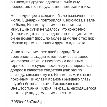
он находит другого адвоката, либо ему
предоставляют государственного защитника.
Но следующее заседание было назначено на 4
июля. Сценарий повторился. Сюзюмова в зале
не было, Икрамову с ним поговорить за
минувшие сутки не удалось, кто конкретно
(третье лицо) заключал договор с защитником –
он не помнит (прошло более двух лет с тех пор).
Нужно время на поиски другого адвоката…
И так в течение трех дней подряд. Тем
временем, в стадии готовности была видео-
конференц-связь с московским военным
гарнизонным судом, поскольку планировался
допрос в качестве свидетеля (как раз по
эпизоду, связанному и с Икрамовым, и с ныне
покойным Николаем Краном) бывшего главы
службы безопасности «Тихоокеанского
Внешторгбанка» Юрия Некраша, находящегося
в столице под домашним арестом.
f5959ee93b7aa3.jpg