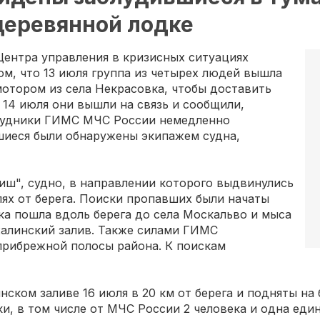
деревянной лодке
ентра управления в кризисных ситуациях
м, что 13 июля группа из четырех людей вышла
мотором из села Некрасовка, чтобы доставить
 14 июля они вышли на связь и сообщили,
трудники ГИМС МЧС России немедленно
шиеся были обнаружены экипажем судна,
ш", судно, в направлении которого выдвинулись
лях от берега. Поиски пропавших были начаты
дка пошла вдоль берега до села Москальво и мыса
халинский залив. Также силами ГИМС
рибрежной полосы района. К поискам
ском заливе 16 июля в 20 км от берега и подняты на 
ки, в том числе от МЧС России 2 человека и одна ед