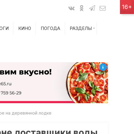
Показания счетчиков
16+
Билеты на самолет
ОГИ
КИНО
ПОГОДА
РАЗДЕЛЫ
Билеты на поезд
ре на деревянной лодке
ане доставщики воды,