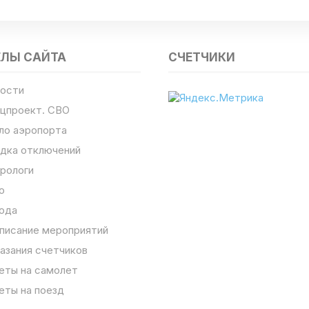
ЕЛЫ САЙТА
СЧЕТЧИКИ
ости
цпроект. СВО
ло аэропорта
дка отключений
рологи
о
ода
писание мероприятий
азания счетчиков
еты на самолет
еты на поезд