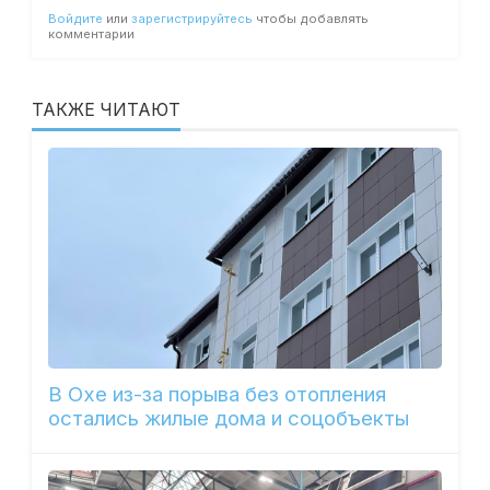
Войдите
или
зарегистрируйтесь
чтобы добавлять
комментарии
ТАКЖЕ ЧИТАЮТ
В Охе из-за порыва без отопления
остались жилые дома и соцобъекты