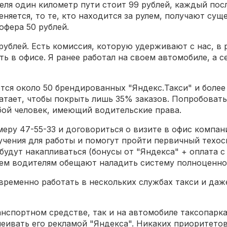
теля один километр пути стоит 99 рублей, каждый пос
няется, то те, кто находится за рулем, получают су
офера 50 рублей.
рублей. Есть комиссия, которую удерживают с нас, в
ь в офисе. Я ранее работал на своем автомобиле, а с
ся около 50 брендированных "Яндекс.Такси" и более 
атает, чтобы покрыть лишь 35% заказов. Попробовать
ой человек, имеющий водительские права.
ру 47-55-33 и договориться о визите в офис компани
учения для работы и помогут пройти первичный техос
будут накапливаться (бонусы от "Яндекса" + оплата с
нем водителям обещают наладить систему полноценно
ременно работать в нескольких службах такси и даж
нспортном средстве, так и на автомобиле таксопарка
еивать его рекламой "Яндекса". Никаких приоритетов