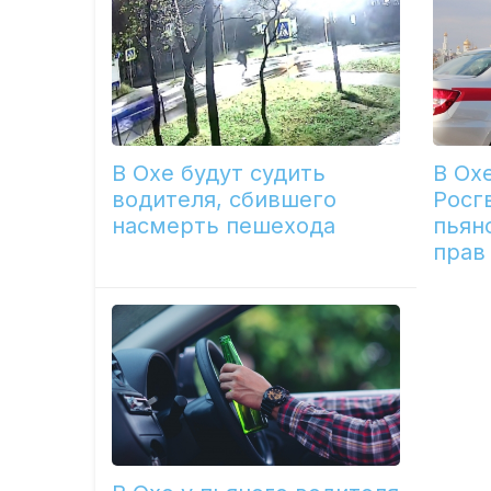
В Охе будут судить
В Ох
водителя, сбившего
Росг
насмерть пешехода
пьян
прав