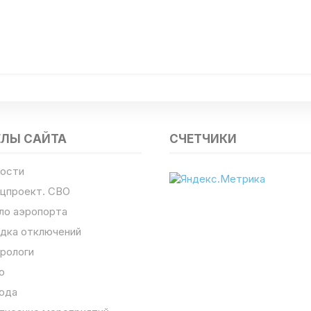
ЕЛЫ САЙТА
СЧЕТЧИКИ
ости
цпроект. СВО
ло аэропорта
дка отключений
рологи
о
ода