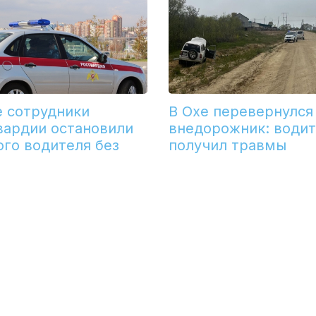
е сотрудники
В Охе перевернулся
вардии остановили
внедорожник: води
ого водителя без
получил травмы