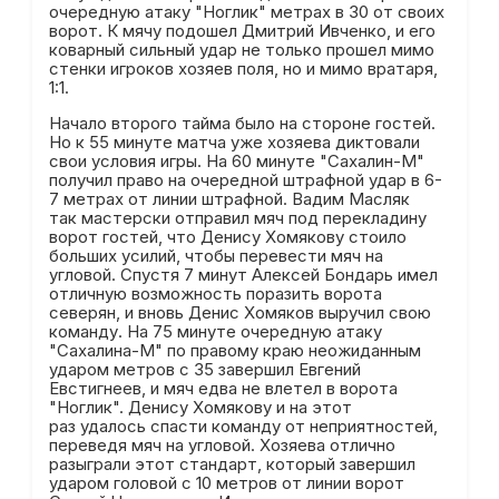
очередную атаку "Ноглик" метрах в 30 от своих
ворот. К мячу подошел Дмитрий Ивченко, и его
коварный сильный удар не только прошел мимо
стенки игроков хозяев поля, но и мимо вратаря,
1:1.
Начало второго тайма было на стороне гостей.
Но к 55 минуте матча уже хозяева диктовали
свои условия игры. На 60 минуте "Сахалин-М"
получил право на очередной штрафной удар в 6-
7 метрах от линии штрафной. Вадим Масляк
так мастерски отправил мяч под перекладину
ворот гостей, что Денису Хомякову стоило
больших усилий, чтобы перевести мяч на
угловой. Спустя 7 минут Алексей Бондарь имел
отличную возможность поразить ворота
северян, и вновь Денис Хомяков выручил свою
команду. На 75 минуте очередную атаку
"Сахалина-М" по правому краю неожиданным
ударом метров с 35 завершил Евгений
Евстигнеев, и мяч едва не влетел в ворота
"Ноглик". Денису Хомякову и на этот
раз удалось спасти команду от неприятностей,
переведя мяч на угловой. Хозяева отлично
разыграли этот стандарт, который завершил
ударом головой с 10 метров от линии ворот