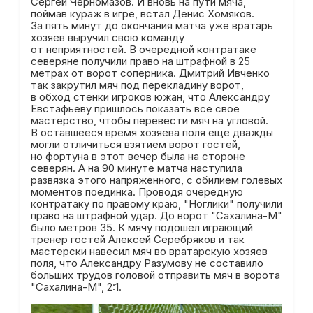
Сергей Черномазов. И вновь на пути мяча,
поймав кураж в игре, встал Денис Хомяков.
За пять минут до окончания матча уже вратарь
хозяев выручил свою команду
от неприятностей. В очередной контратаке
северяне получили право на штрафной в 25
метрах от ворот соперника. Дмитрий Ивченко
так закрутил мяч под перекладину ворот,
в обход стенки игроков южан, что Александру
Евстафьеву пришлось показать все свое
мастерство, чтобы перевести мяч на угловой.
В оставшееся время хозяева поля еще дважды
могли отличиться взятием ворот гостей,
но фортуна в этот вечер была на стороне
северян. А на 90 минуте матча наступила
развязка этого напряженного, с обилием голевых
моментов поединка. Проводя очередную
контратаку по правому краю, "Ноглики" получили
право на штрафной удар. До ворот "Сахалина-М"
было метров 35. К мячу подошел играющий
тренер гостей Алексей Серебряков и так
мастерски навесил мяч во вратарскую хозяев
поля, что Александру Разумову не составило
больших трудов головой отправить мяч в ворота
"Сахалина-М", 2:1.