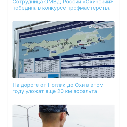
Сотрудница ОМВД России «Охинский»
победила в конкурсе профмастерства
На дороге от Ноглик до Охи в этом
году уложат еще 20 км асфальта