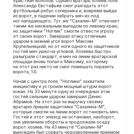
Кристиан Волохов. Однако вратарь хозяев поля
Александр Евстафьев смог разгадать этот
футбольный ребус соперника и, вовремя выйдя
из ворот, в падении забрать мяч из-под
ног нападающего. Тут же "Сахалин-М" отвечает
таким же кинжальным выпадом по левому краю,
но защитники "Ноглик" смогли отвести угрозу
от своих ворот. Завершал атаку отличным
ударом в нижний угол ворот Максим
Крупельницкий, но от ноги одного из защитников
гостей мяч ушел на угловой. Хозяева быстро
разыграли стандарт, и мяч на линии вратарской
площади вновь попал к Максиму, которому
на этот раз никто не смог помешать поразить
ворота, 1:0.
Начав с центра поля, "Ноглики" захватили
инициативу и устроили мощный штурм ворот
южан. На 33 минуте одну из очередных атак
гостей сильным ударом завершил Денис
Абрамов. На этот раз на выручку своему
вратарю пришли защитники "Сахалина-М",
которые смогли на линии ворот остановить мяч.
Гостей и этот эпизод не остановил, наоборот,
они увеличили обороты и продолжали осаду
ворот хозяев. На 43 минуте "Сахалин-М"
вынужден был сорвать недозволенным приемом