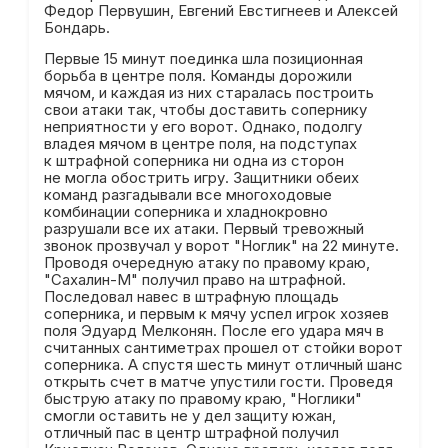
Федор Первушин, Евгений Евстигнеев и Алексей
Бондарь.
Первые 15 минут поединка шла позиционная
борьба в центре поля. Команды дорожили
мячом, и каждая из них старалась построить
свои атаки так, чтобы доставить сопернику
неприятности у его ворот. Однако, подолгу
владея мячом в центре поля, на подступах
к штрафной соперника ни одна из сторон
не могла обострить игру. Защитники обеих
команд разгадывали все многоходовые
комбинации соперника и хладнокровно
разрушали все их атаки. Первый тревожный
звонок прозвучал у ворот "Ноглик" на 22 минуте.
Проводя очередную атаку по правому краю,
"Сахалин-М" получил право на штрафной.
Последовал навес в штрафную площадь
соперника, и первым к мячу успел игрок хозяев
поля Эдуард Мелконян. После его удара мяч в
считанных сантиметрах прошел от стойки ворот
соперника. А спустя шесть минут отличный шанс
открыть счет в матче упустили гости. Проведя
быструю атаку по правому краю, "Ноглики"
смогли оставить не у дел защиту южан,
отличный пас в центр штрафной получил