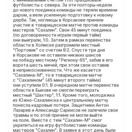
футболисты с севера. За эти полторы недели
до нового поединка команды не теряли времени
даром, а вели усиленную подготовку к новому
дерби. Так, ногликцы в Корсакове приняли
участие в товарищеском матче против команды
мастеров "Сахалин". Свои 45 минут поединка
(по договоренности играли первый тайм)
они выиграли, 1:0. Затем в рамках первенства
области в Холмске разгромили местный
"Портовик" со счетом 8:2. Спустя три дня
в Корсакове не оставили никаких шансов
на победу местному "Региону-65", забив в его
ворота шесть мячей, при этом свои оставив
в неприкосновенности. Что же касается
"Сахалина-М", то в товарищеском матче
с "Сахалином" (45 минут второго тайма)
они уступили 0:1. В очередном матче первенства
области в Быкове не смогли переиграть
местный "Шахтер", 1:1. Кроме того, молодежка
из Южно-Сахалинска к центральному матчу
понесла кадровые потери. Защитники Антон
Лазарев и Александр Саркисов не залечили свои
травмы и по этой причине не могли выйти
на поле. Вместе с тем "Сахалин-М" смог
укрепиться на игру футболистами команды
мастеров "Сахалин". В заявке в этот день были