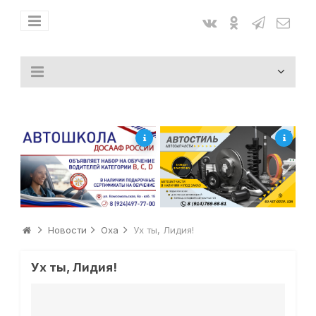
Новости
Оха
Ух ты, Лидия!
Ух ты, Лидия!