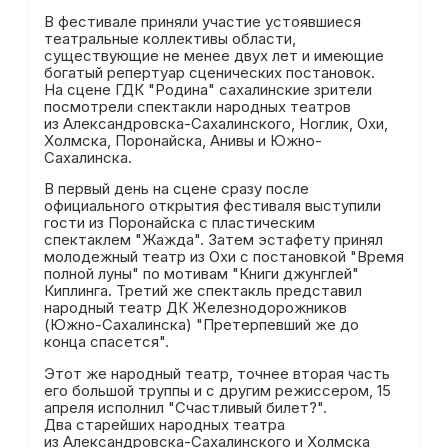
В фестивале приняли участие устоявшиеся
театральные коллективы области,
существующие не менее двух лет и имеющие
богатый репертуар сценических постановок.
На сцене ГДК "Родина" сахалинские зрители
посмотрели спектакли народных театров
из Александровска-Сахалинского, Ноглик, Охи,
Холмска, Поронайска, Анивы и Южно-
Сахалинска.
В первый день на сцене сразу после
официального открытия фестиваля выступили
гости из Поронайска с пластическим
спектаклем "Жажда". Затем эстафету принял
молодежный театр из Охи с постановкой "Время
полной луны" по мотивам "Книги джунглей"
Киплинга. Третий же спектакль представил
народный театр ДК Железнодорожников
(Южно-Сахалинска) "Претерпевший же до
конца спасется".
Этот же народный театр, точнее вторая часть
его большой труппы и с другим режиссером, 15
апреля исполнил "Счастливый билет?".
Два старейших народных театра
из Александровска-Сахалинского и Холмска