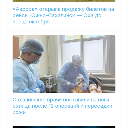
«Аврора» открыла продажу билетов на
рейсы Южно-Сахалинск — Оха до
конца октября
Сахалинские врачи поставили на ноги
охинца после 12 операций и пересадки
кожи