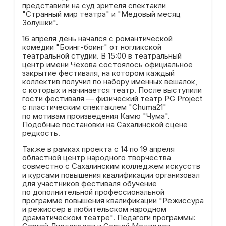
представили на суд зрителя спектакли
"Странный мир театра" и "Медовый месяц
Золушки".
16 апреля день начался с романтической
комедии "Боинг-боинг" от ногликской
театральной студии. В 15:00 в театральный
центр имени Чехова состоялось официальное
закрытие фестиваля, на котором каждый
коллектив получил по набору именных вешалок,
с которых и начинается театр. После выступили
гости фестиваля — физический театр PG Project
с пластическим спектаклем "Chuma21"
по мотивам произведения Камю "Чума".
Подобные постановки на Сахалинской сцене
редкость.
Также в рамках проекта с 14 по 19 апреля
областной центр народного творчества
совместно с Сахалинским колледжем искусств
и курсами повышения квалификации организовал
для участников фестиваля обучение
по дополнительной профессиональной
программе повышения квалификации "Режиссура
и режиссер в любительском народном
драматическом театре". Педагоги программы: