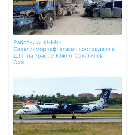
Работники «ННК-
Сахалинморнефтегаза» пострадали в
ДТП на трассе Южно-Сахалинск —
Оха