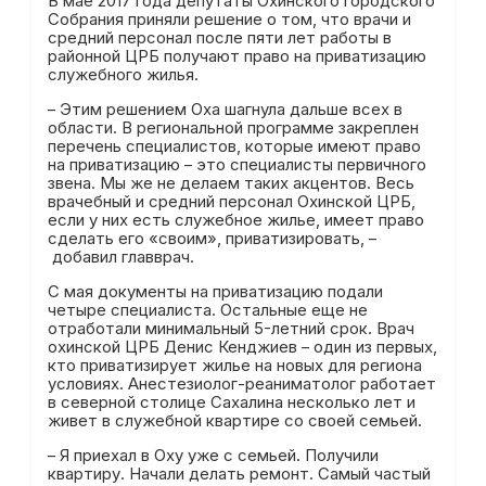
В мае 2017 года депутаты Охинского городского
Собрания приняли решение о том, что врачи и
средний персонал после пяти лет работы в
районной ЦРБ получают право на приватизацию
служебного жилья.
– Этим решением Оха шагнула дальше всех в
области. В региональной программе закреплен
перечень специалистов, которые имеют право
на приватизацию – это специалисты первичного
звена. Мы же не делаем таких акцентов. Весь
врачебный и средний персонал Охинской ЦРБ,
если у них есть служебное жилье, имеет право
сделать его «своим», приватизировать, –
добавил главврач.
С мая документы на приватизацию подали
четыре специалиста. Остальные еще не
отработали минимальный 5-летний срок. Врач
охинской ЦРБ Денис Кенджиев – один из первых,
кто приватизирует жилье на новых для региона
условиях. Анестезиолог-реаниматолог работает
в северной столице Сахалина несколько лет и
живет в служебной квартире со своей семьей.
– Я приехал в Оху уже с семьей. Получили
квартиру. Начали делать ремонт. Самый частый