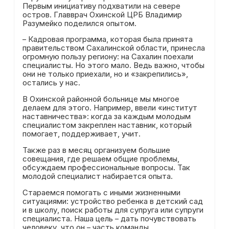
Первым инициативу подхватили на севере
остров. Главврач Охинской ЦРБ Владимир
Разумейко поделился опытом.
– Кадровая программа, которая была принята
правительством Сахалинской области, принесла
огромную пользу региону: на Сахалин поехали
специалисты. Но этого мало. Ведь важно, чтобы
они не только приехали, но и «закрепились»,
остались у нас.
В Охинской районной больнице мы многое
делаем для этого. Например, ввели «институт
наставничества»: когда за каждым молодым
специалистом закреплен наставник, который
помогает, поддерживает, учит.
Также раз в месяц организуем большие
совещания, где решаем общие проблемы,
обсуждаем профессиональные вопросы. Так
молодой специалист набирается опыта.
Стараемся помогать с иными жизненными
ситуациями: устройство ребенка в детский сад
и в школу, поиск работы для супруга или супруги
специалиста. Наша цель – дать почувствовать
человеку, что он – часть команды.