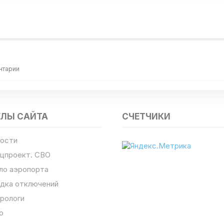
нтарии
ЕЛЫ САЙТА
СЧЕТЧИКИ
ости
цпроект. СВО
ло аэропорта
дка отключений
рологи
о