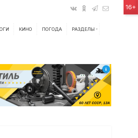
Показания счетчиков
16+
Билеты на самолет
ОГИ
КИНО
ПОГОДА
РАЗДЕЛЫ
Билеты на поезд