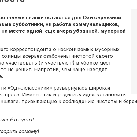
рованные свалки остаются для Охи серьезной
овые субботники, ни работа коммунальщиков,
и на месте одной, еще вчера убранной, мусорной
шего корреспондента о нескончаемых мусорных
е охинцы всерьез озабочены чистотой своего
о участвовать (и участвуют!) в уборке мест
это не решит. Напротив, чем чаще наводят
е.
ети «Одноклассники» развернулась широкая
вопроса. Именно так и родилась идея: установить
 аншлаги, призывающие к соблюдению чистоты и бер
ывай в кусты!
усорить самому!