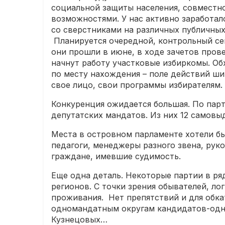
социальной защиты населения, совместн
возможностями. У нас активно заработал
со сверстниками на различных публичных
Планируется очередной, контрольный се
они прошли в июне, в ходе зачетов прове
начнут работу участковые избиркомы. Об
по месту нахождения – поле действий ши
свое лицо, свои программы избирателям.
Конкуренция ожидается большая. По парт
депутатских мандатов. Из них 12 самов
Места в островном парламенте хотели бы
педагоги, менеджеры разного звена, рук
граждане, имевшие судимость.
Еще одна деталь. Некоторые партии в ря
регионов. С точки зрения обывателей, ло
проживания. Нет препятствий и для обк
одномандатным округам кандидатов-одно
Кузнецовых…