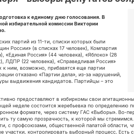
одготовка к единому дню голосования. В
ной избирательной комиссии Виктории
но.
ких партий из 11-ти, списки которых были
щин России» (в списках 17 человек), Компартия
, «Единая Россия» (44 человека), «Яблоко» (28
), ЛДПР (22 человека), «Справедливая Россия»
ях к ним, возможно, прибавятся еще партии
рации отказано «Партии дела», из-за нарушений,
уры выдвижения кандидатов. Партийцы – это
тивно предоставляют в избиркомы свои агитационны
ующей неделе состоится жеребьевка по определению п
ктронном формате, через систему ГАС «Выборы». Во-пе
чить ту самую прозрачность, к которой мы стремимся
ти, с профсоюзами, общественной палатой области, 
ые участки, контролировать выборный процесс. Есть 