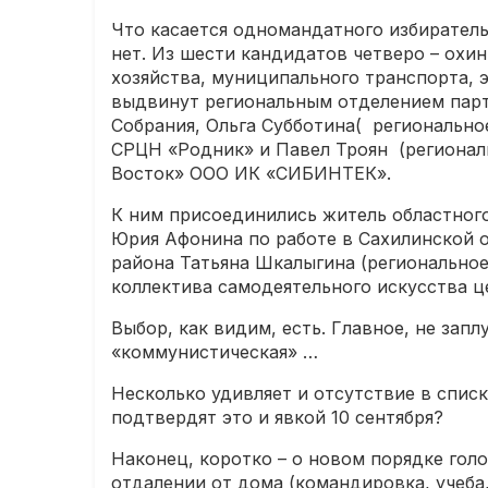
Что касается одномандатного избиратель
нет. Из шести кандидатов четверо – ох
хозяйства, муниципального транспорта, 
выдвинут региональным отделением парт
Собрания, Ольга Субботина( региональн
СРЦН «Родник» и Павел Троян (регионал
Восток» ООО ИК «СИБИНТЕК».
К ним присоединились житель областног
Юрия Афонина по работе в Сахилинской 
района Татьяна Шкалыгина (регионально
коллектива самодеятельного искусства 
Выбор, как видим, есть. Главное, не зап
«коммунистическая» …
Несколько удивляет и отсутствие в спис
подтвердят это и явкой 10 сентября?
Наконец, коротко – о новом порядке гол
отдалении от дома (командировка, учеба,