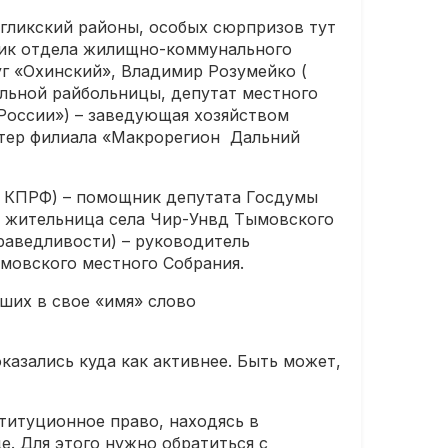
огликский районы, особых сюрпризов тут
ник отдела жилищно-коммунального
уг «Охинский», Владимир Розумейко (
льной райбольницы, депутат местного
России») – заведующая хозяйством
стер филиала «Макрорегион Дальний
е КПРФ) – помощник депутата Госдумы
е жительница села Чир-Унвд Тымовского
раведливости) – руководитель
мовского местного Собрания.
вших в свое «имя» слово
казались куда как активнее. Быть может,
ституционное право, находясь в
е. Для этого нужно обратиться с