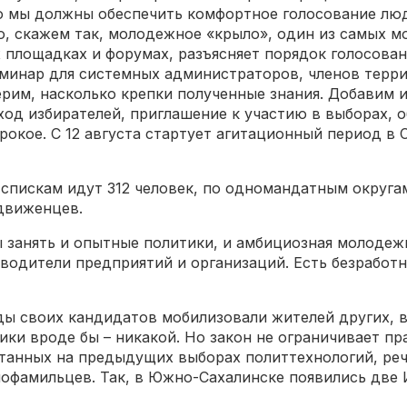
о мы должны обеспечить комфортное голосование лю
о, скажем так, молодежное «крыло», один из самых м
 площадках и форумах, разъясняет порядок голосован
минар для системных администраторов, членов терри
рим, насколько крепки полученные знания. Добавим и
ход избирателей, приглашение к участию в выборах, 
рокое. С 12 августа стартует агитационный период в
спискам идут 312 человек, по одномандатным округам
ыдвиженцев.
 занять и опытные политики, и амбициозная молодежь
оводители предприятий и организаций. Есть безработ
ды своих кандидатов мобилизовали жителей других, 
гики вроде бы – никакой. Но закон не ограничивает п
атанных на предыдущих выборах политтехнологий, ре
фамильцев. Так, в Южно-Сахалинске появились две И