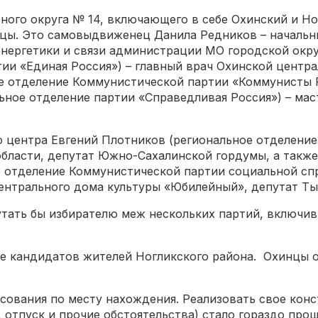
ного округа № 14, включающего в себе Охинский и Н
инцы. Это самовыдвиженец Данила Редников – началь
энергетики и связи администрации МО городской окр
ии «Единая Россия») – главный врач Охинской центра
ое отделение Коммунистической партии «Коммунисты 
ьное отделение партии «Справедливая Россия») – ма
о центра Евгений Плотников (региональное отделени
области, депутат Южно-Сахалинской гордумы, а такж
е отделение Коммунистической партии социальной сп
центрального дома культуры «Юбилейный», депутат Ты
лутать бы избирателю меж нескольких партий, включи
ке кандидатов жителей Ногликского района. Охинцы о
осования по месту нахождения. Реализовать свое кон
 отпуск и прочие обстоятельства) стало гораздо прощ