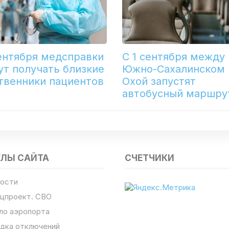
сентября медсправки
С 1 сентября между
ут получать близкие
Южно-Сахалинском 
твенники пациентов
Охой запустят
автобусный маршру
ЕЛЫ САЙТА
СЧЕТЧИКИ
ости
цпроект. СВО
ло аэропорта
дка отключений