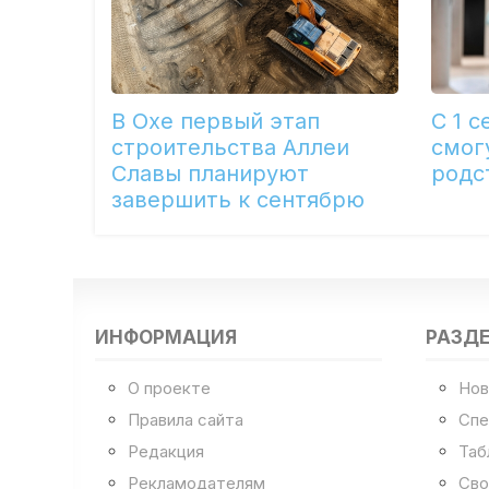
В Охе первый этап
С 1 
строительства Аллеи
смог
Славы планируют
родс
завершить к сентябрю
ИНФОРМАЦИЯ
РАЗД
О проекте
Нов
Правила сайта
Спе
Редакция
Таб
Рекламодателям
Сво