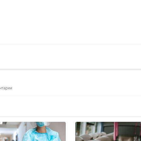
нтарии