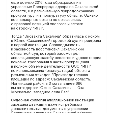
еще осенью 2016 года обращалась и в
управление Росприроднадзора по Сахалинской
области, и в региональную природоохранную
прокуратуру, и в прокуратуру области. Однако
все надзорные органы не согласились
с правовой позицией экологов и встали
на сторону "ИГЛ".
Тогда "Эковахта Сахалина" обратилась с иском
в Южно-Сахалинский городской суд и проиграла
в первой инстанции. Справедливость
и законность восстановил Сахалинский
областной суд, который рассмотрел
апелляционную жалобу экологов и удовлетворил
исковые требования в части прекращения
в полном объеме деятельности ООО "ИГЛ"
по использованию (эксплуатации) объекта
размещения отходов "Производственная
площадка по адресу: Сахалинская область,
Ногликский район, в 3 км западнее 696
км автодороги Южно-Сахалинск — Оха —
Москальво, западнее села Вал".
Судебная коллегия апелляционной инстанции
заседала дважды и даже истребовала
дополнительные документы в управлении