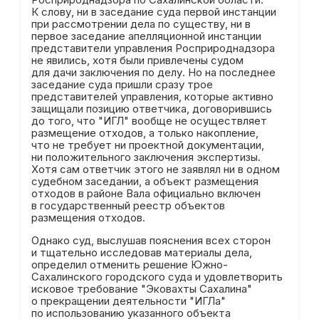
Росприроднадзора по Сахалинской области.
К слову, ни в заседание суда первой инстанции
при рассмотрении дела по существу, ни в
первое заседание апелляционной инстанции
представители управления Росприроднадзора
не явились, хотя были привлечены судом
для дачи заключения по делу. Но на последнее
заседание суда пришли сразу трое
представителей управления, которые активно
защищали позицию ответчика, договорившись
до того, что "ИГЛ" вообще не осуществляет
размещение отходов, а только накопление,
что не требует ни проектной документации,
ни положительного заключения экспертизы.
Хотя сам ответчик этого не заявлял ни в одном
судебном заседании, а объект размещения
отходов в районе Вала официально включен
в государственный реестр объектов
размещения отходов.
Однако суд, выслушав пояснения всех сторон
и тщательно исследовав материалы дела,
определил отменить решение Южно-
Сахалинского городского суда и удовлетворить
исковое требование "Эковахты Сахалина"
о прекращении деятельности "ИГЛа"
по использованию указанного объекта