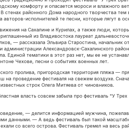
одскому комфорту и опасается мороси и влажного вет
 В стенах районного Дома народного творчества тем
 авторов-исполнителей те песни, которые лягут в осн
вижения на Сахалине и Курилах, а также люди, котор
приглашенный из Владивостока лауреат дальневосто
лков, — рассказала Эльвира Старостина, начальник 
ки администрации Александровск-Сахалинского район
а. Единой тематики в этот раз нет, мы ее не устанавл
Антоне Чехове, песни о событиях военных лет.
арского пролива, пригородская территория пляжа — пр
нш на проведение фестиваля на свежем воздухе. Снача
известных строк Олега Митяева от чиновников.
ластная власть совсем забыла про фестиваль "У Трех 
проведение, — делится информацией мужчина, пожела
ми данными. — А ведь фестиваль был такой масштабн
ехали со всего острова. Фестиваль гремел на весь ра