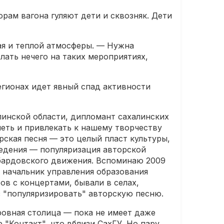
орам вагона гуляют дети и сквозняк. Дети
чая и теплой атмосферы. — Нужна
лать нечего на таких мероприятиях,
регионах идет явный спад активности
линской области, дипломант сахалинских
еть и привлекать к нашему творчеству
рская песня — это целый пласт культуры,
ведения — популяризация авторской
 бардовского движения. Вспоминаю 2009
л начальник управления образования
ов с концертами, бывали в селах,
з "популяризировать" авторскую песню.
ровная столица — пока не имеет даже
 "Контакт", что вблизи СахГУ. Но пару