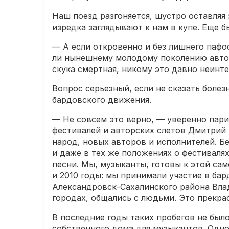
Наш поезд разгоняется, шустро оставляя 
изредка заглядывают к нам в купе. Еще бы
— А если откровенно и без лишнего пафо
ли нынешнему молодому поколению авторск
скука смертная, никому это давно неинте
Вопрос серьезный, если не сказать болез
бардовского движения.
— Не совсем это верно, — уверенно пари
фестивалей и авторских слетов Дмитрий 
народ, новых авторов и исполнителей. Бе
и даже в тех же положениях о фестиваля
песни. Мы, музыканты, готовы к этой с
и 2010 годы: мы принимали участие в ба
Александровск-Сахалинского района Влад
городах, общались с людьми. Это прекра
В последние годы таких пробегов не был
собственного дома для музыкантов. Одно 