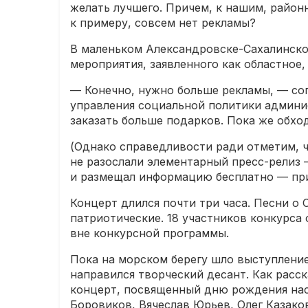
желать лучшего. Причем, к нашим, район
к примеру, совсем нет рекламы?
В маленьком Александровске-Сахалинском
мероприятия, заявленного как областное
— Конечно, нужно больше рекламы, — сог
управления социальной политики админис
заказать больше подарков. Пока же обход
(Однако справедливости ради отметим, ч
не разослали элементарный пресс-релиз —
и размещал информацию бесплатно — прим
Концерт длился почти три часа. Песни о 
патриотические. 18 участников конкурса
вне конкурсной программы.
Пока на морском берегу шло выступление
направился творческий десант. Как расс
концерт, посвященный дню рождения нас
Боровиков, Вячеслав Юрьев, Олег Казако