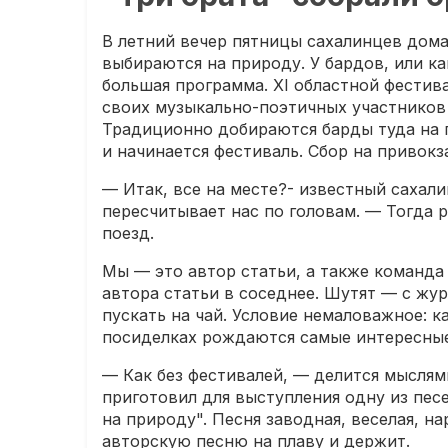
В летний вечер пятницы сахалинцев дом
выбираются на природу. У бардов, или ка
большая программа. XI областной фестив
своих музыкально-поэтичных участников 
Традиционно добираются барды туда на п
и начинается фестиваль. Сбор на привок
— Итак, все на месте?- известный сахал
пересчитывает нас по головам. — Тогда р
поезд.
Мы — это автор статьи, а также команда
автора статьи в соседнее. Шутят — с ж
пускать на чай. Условие немаловажное: к
посиделках рождаются самые интересные 
— Как без фестивалей, — делится мыслям
приготовил для выступления одну из пес
на природу". Песня заводная, веселая, н
авторскую песню на плаву и держит.