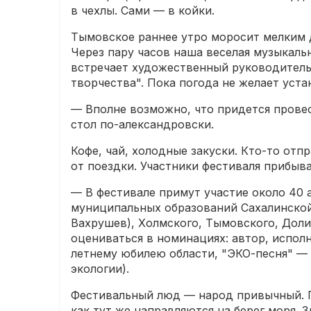
в чехлы. Сами — в койки.
Тымовское раннее утро моросит мелким 
Через пару часов наша веселая музыкальн
встречает художественный руководитель
творчества". Пока погода не желает уста
— Вполне возможно, что придется провес
стол по-александровски.
Кофе, чай, холодные закуски. Кто-то от
от поездки. Участники фестиваля прибыв
— В фестивале примут участие около 40 
муниципальных образований Сахалинской 
Вахрушев), Холмского, Тымовского, Доли
оцениваться в номинациях: автор, испол
летнему юбилею области, "ЭКО-песня" —
экологии).
Фестивальный люд — народ привычный. П
как тут же направляются на берег моря.