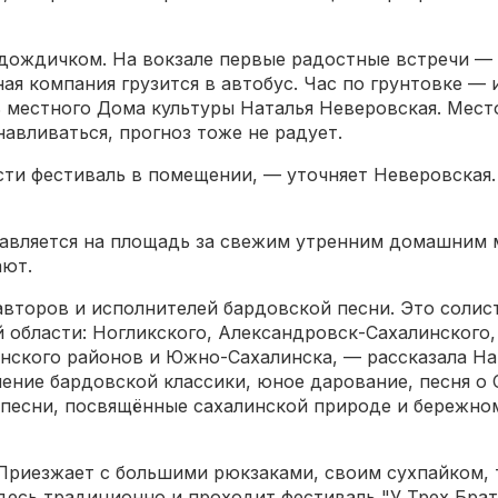
дождичком. На вокзале первые радостные встречи — 
ая компания грузится в автобус. Час по грунтовке — 
 местного Дома культуры Наталья Неверовская. Мес
навливаться, прогноз тоже не радует.
ти фестиваль в помещении, — уточняет Неверовская.
правляется на площадь за свежим утренним домашним 
ают.
авторов и исполнителей бардовской песни. Это солист
области: Ногликского, Александровск-Сахалинского,
нского районов и Южно-Сахалинска, — рассказала На
нение бардовской классики, юное дарование, песня о 
 песни, посвящённые сахалинской природе и бережно
риезжает с большими рюкзаками, своим сухпайком, т
 Здесь традиционно и проходит фестиваль "У Трех Бра