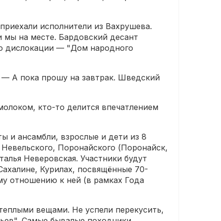
приехали исполнители из Вахрушева.
и мы на месте. Бардовский десант
то дислокации — "Дом народного
 — А пока прошу на завтрак. Шведский
молоком, кто-то делится впечатлением
ы и ансамбли, взрослые и дети из 8
 Невельского, Поронайского (Поронайск,
талья Неверовская. Участники будут
Сахалине, Курилах, посвящённые 70-
му отношению к ней (в рамках Года
еплыми вещами. Не успели перекусить,
тьев". Самые бывалые походники