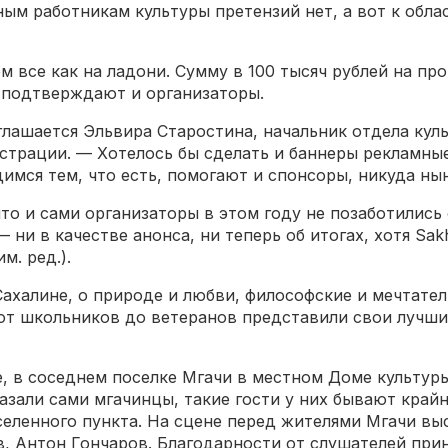
ным работникам культуры претензий нет, а вот к обл
 все как на ладони. Сумму в 100 тысяч рублей на пр
, подтверждают и организаторы.
лашается Эльвира Старостина, начальник отдела кул
трации. — Хотелось бы сделать и баннеры рекламные
имся тем, что есть, помогают и спонсоры, никуда нынч
то и сами организаторы в этом году не позаботились 
 ни в качестве анонса, ни теперь об итогах, хотя S
. ред.).
Сахалине, о природе и любви, философские и мечтател
 от школьников до ветеранов представили свои лучши
, в соседнем поселке Мгачи в местном Доме культур
казали сами мгачинцы, такие гости у них бывают край
еленного пункта. На сцене перед жителями Мгачи в
в, Антон Гончаров. Благодарности от слушателей при