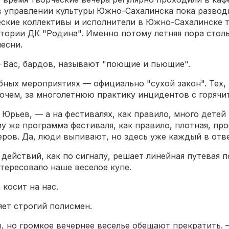
 в управлении культуры Южно-Сахалинска пока разводя
еские коллективы и исполнители в Южно-Сахалинске т
итории ДК "Родина". Именно потому летняя пора стол
есни.
 Вас, бардов, называют "поющие и пьющие".
бных мероприятиях — официально "сухой закон". Тех, 
очем, за многолетнюю практику инцидентов с горячи
 Юрьев, — а на фестивалях, как правило, много детей
у же программа фестиваля, как правило, плотная, пр
черов. Да, люди выпивают, но здесь уже каждый в отве
действий, как по сигналу, решает линейная путевая п
нтересовало наше веселое купе.
косит на нас.
яет строгий полисмен.
, но громкое вечернее веселье обещают прекратить. 