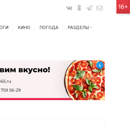
Показания счетчиков
16+
Билеты на самолет
ОГИ
КИНО
ПОГОДА
РАЗДЕЛЫ
Билеты на поезд