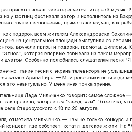
дня присутствовал, заинтересуется гитарной музыкой,
а из участниц фестиваля автор и исполнитель из Вах
ельно слушал исполнение, прямо-таки изучал, как ребя
 как подарок всем жителям Александровска-Сахалин
 сцене на центральной площади выступили со своими
антов, вручали призы и подарки, грамоты, дипломы. 
"Этнос", которая впервые побывала на таком меропр
и дуэтом. Особенно полюбилась слушателям песня "Я 
онечно, такие песни с экрана телевизора не услышишь
 рассказала Арина Гирс. — Мои ровесники не всегда м
е это неактуально. У меня иная точка зрения.
ительница Лада Мильченко говорит: самое сложное —
, как правило, загораются "звездочки". Отметила, чт
 села Старорусского с 18 по 20 августа.
ля, отметила Мильченко. — Там не только конкурс и 
кий концерт, где работает, кстати, детское жюри. На