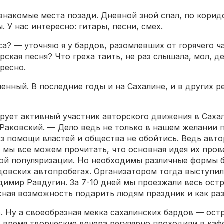
знакомые места позади. Дневной зной спал, по корид
. У нас интересно: гитары, песни, смех.
са? — уточняю я у бардов, разомлевших от горячего 
ая песня? Что греха таить, не раз слышала, мол, де
ресно.
ненный. В последние годы и на Сахалине, и в других 
рует активный участник авторского движения в Саха
Раковский. — Дело ведь не только в нашем желании п
з помощи властей и общества не обойтись. Ведь авто
х мы все можем прочитать, что основная идея их про
амой популяризации. Но необходимы различные формы
рдовских автопробегах. Организатором тогда выступи
имир Равдугин. За 7-10 дней мы проезжали весь остр
сная возможность подарить людям праздник и как ра
о. Ну а своеобразная мекка сахалинских бардов — ост
время творческие вечера регулярно проходили в кафе