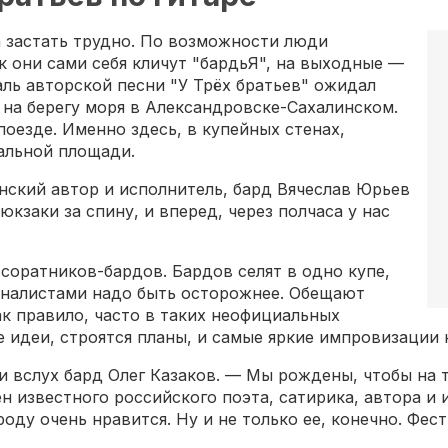
а застать трудно. По возможности люди
к они сами себя кличут "бардьЯ", на выходные —
аль авторской песни "У Трёх братьев" ожидал
на берегу моря в Александровске-Сахалинском.
оезде. Именно здесь, в купейных стенах,
зальной площади.
инский автор и исполнитель, бард Вячеслав Юрьев
юкзаки за спину, и вперед, через полчаса у нас
 соратников-бардов. Бардов селят в одно купе,
урналистами надо быть осторожнее. Обещают
ак правило, часто в таких неофициальных
идеи, строятся планы, и самые яркие импровизации н
и вслух бард Олег Казаков. — Мы рождены, чтобы на т
ен известного российского поэта, сатирика, автора 
ароду очень нравится. Ну и не только ее, конечно. Фе