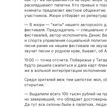
раскладывают палатки. Кто привык к гор
комнаты предлагает местное общежитие.
участников. Жюри отбирает из репертуара
— В жюри — "киты" нашего авторского д
фестиваля. Председатель — специально 
фестивалей, автор-исполнитель Денис Вя
и спорта управления социальной полити
песня ранее на нашем фестивале не звучал
звучат песни о родном крае, бывает, об 
15:00 — точка отсчета. Побережье у Тат
будто решила сжалиться и дала карт-бла
же в вольной интерпретации исполнение 
Среди зрителей меж тем шепотки: мол, об
открытии.
— Выделили всего 100 тысяч рублей на 
но заверивший, что обладает достоверны
Да тут все склоны были в палатках, люди 