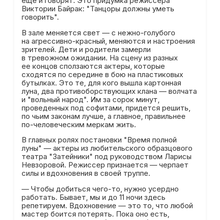
еще и говорят. Это придумка режиссера
Виктории Байрак: "Танцоры должны уметь
говорить".
В зале меняется свет — с нежно-голубого
на агрессивно-красный, меняются и настроения
зрителей. Дети и родители замерли
в тревожном ожидании. На сцену из разных
ее концов сползаются актеры, которые
сходятся по середине в бою на пластиковых
бутылках. Это те, для кого вышла картонная
луна, два противоборствующих клана — волчата
и "вольный народ". Им за сорок минут,
проведенных под софитами, придется решить,
по чьим законам лучше, а главное, правильнее
по-человеческим меркам жить.
В главных ролях постановки "Время полной
луны" — актеры из любительского образцового
театра "Затейники" под руководством Ларисы
Невзоровой. Режиссер признается — черпает
силы и вдохновения в своей труппе.
— Чтобы добиться чего-то, нужно усердно
работать. Бывает, мы и до 11 ночи здесь
репетируем. Вдохновение — это то, что любой
мастер боится потерять. Пока оно есть,