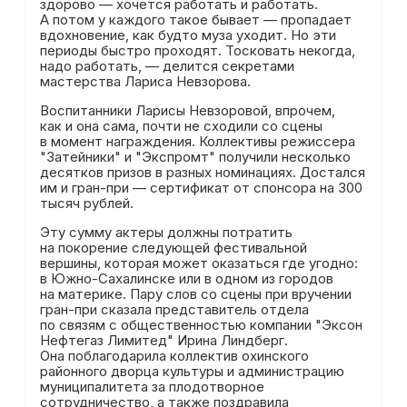
здорово — хочется работать и работать.
А потом у каждого такое бывает — пропадает
вдохновение, как будто муза уходит. Но эти
периоды быстро проходят. Тосковать некогда,
надо работать, — делится секретами
мастерства Лариса Невзорова.
Воспитанники Ларисы Невзоровой, впрочем,
как и она сама, почти не сходили со сцены
в момент награждения. Коллективы режиссера
"Затейники" и "Экспромт" получили несколько
десятков призов в разных номинациях. Достался
им и гран-при — сертификат от спонсора на 300
тысяч рублей.
Эту сумму актеры должны потратить
на покорение следующей фестивальной
вершины, которая может оказаться где угодно:
в Южно-Сахалинске или в одном из городов
на материке. Пару слов со сцены при вручении
гран-при сказала представитель отдела
по связям с общественностью компании "Эксон
Нефтегаз Лимитед" Ирина Линдберг.
Она поблагодарила коллектив охинского
районного дворца культуры и администрацию
муниципалитета за плодотворное
сотрудничество, а также поздравила