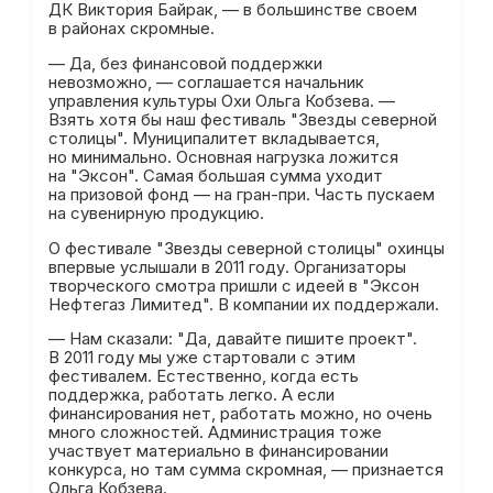
ДК Виктория Байрак, — в большинстве своем
в районах скромные.
— Да, без финансовой поддержки
невозможно, — соглашается начальник
управления культуры Охи Ольга Кобзева. —
Взять хотя бы наш фестиваль "Звезды северной
столицы". Муниципалитет вкладывается,
но минимально. Основная нагрузка ложится
на "Эксон". Самая большая сумма уходит
на призовой фонд — на гран-при. Часть пускаем
на сувенирную продукцию.
О фестивале "Звезды северной столицы" охинцы
впервые услышали в 2011 году. Организаторы
творческого смотра пришли с идеей в "Эксон
Нефтегаз Лимитед". В компании их поддержали.
— Нам сказали: "Да, давайте пишите проект".
В 2011 году мы уже стартовали с этим
фестивалем. Естественно, когда есть
поддержка, работать легко. А если
финансирования нет, работать можно, но очень
много сложностей. Администрация тоже
участвует материально в финансировании
конкурса, но там сумма скромная, — признается
Ольга Кобзева.