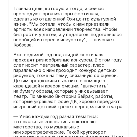
Главная цель, которую и тогда, и сейчас
преследуют организаторы фестиваля, —
сделать из отдаленной Охи центр культурной
жизни. "Мы хотели, чтобы к нам приезжали
артисты всех направлений творчества. Чтобы
был рост и у детей, и у педагогов, подогревался
всеобщий интерес к искусству", — поясняет
Кобзева.
Уже седьмой год под эгидой фестиваля
проходят разнообразные конкурсы. В этом году
слет носит театральный характер, плюс
параллельно с ним проходит конкурс детских
рисунков, тоже на тему, связанную со сценой.
Детям предложили выразить с помощью
карандашей и красок эмоции, "выпустить"
на бумагу образы, которые у них вызывает
театр. По мнению Виктории Байрак, работы,
которые украшают фойе ДК, хорошо передают
искренний детский трепет перед магией театра.
— У нас каждый год разная тематика:
то вокальные коллективы показывают
мастерство, то музыкальные
или хореографические. Такой круговорот