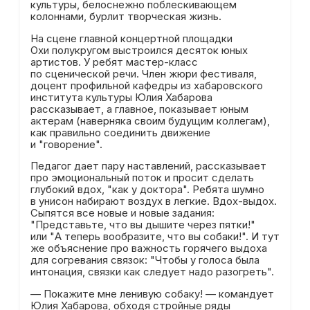
культуры, белоснежно поблескивающем
колоннами, бурлит творческая жизнь.
На сцене главной концертной площадки
Охи полукругом выстроился десяток юных
артистов. У ребят мастер-класс
по сценической речи. Член жюри фестиваля,
доцент профильной кафедры из хабаровского
института культуры Юлия Хабарова
рассказывает, а главное, показывает юным
актерам (наверняка своим будущим коллегам),
как правильно соединить движение
и "говорение".
Педагог дает пару наставлений, рассказывает
про эмоциональный поток и просит сделать
глубокий вдох, "как у доктора". Ребята шумно
в унисон набирают воздух в легкие. Вдох-выдох.
Сыпятся все новые и новые задания:
"Представьте, что вы дышите через пятки!"
или "А теперь вообразите, что вы собаки!". И тут
же объяснение про важность горячего выдоха
для согревания связок: "Чтобы у голоса была
интонация, связки как следует надо разогреть".
— Покажите мне ленивую собаку! — командует
Юлия Хабарова, обходя стройные ряды