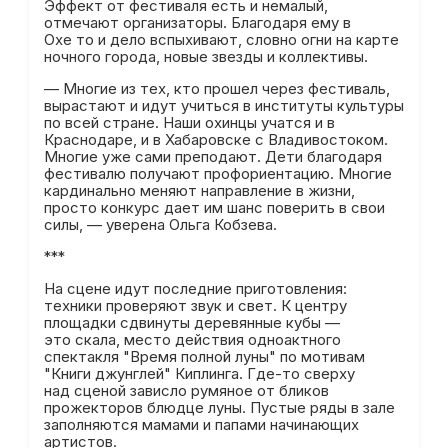
Эффект от фестиваля есть и немалый,
отмечают организаторы. Благодаря ему в
Охе то и дело вспыхивают, словно огни на карте
ночного города, новые звезды и коллективы.
— Многие из тех, кто прошел через фестиваль,
вырастают и идут учиться в институты культуры
по всей стране. Наши охинцы учатся и в
Краснодаре, и в Хабаровске с Владивостоком.
Многие уже сами преподают. Дети благодаря
фестивалю получают профориентацию. Многие
кардинально меняют направление в жизни,
просто конкурс дает им шанс поверить в свои
силы, — уверена Ольга Кобзева.
***
На сцене идут последние приготовления:
техники проверяют звук и свет. К центру
площадки сдвинуты деревянные кубы —
это скала, место действия одноактного
спектакля "Время полной луны" по мотивам
"Книги джунглей" Киплинга. Где-то сверху
над сценой зависло румяное от бликов
прожекторов блюдце луны. Пустые ряды в зале
заполняются мамами и папами начинающих
артистов.