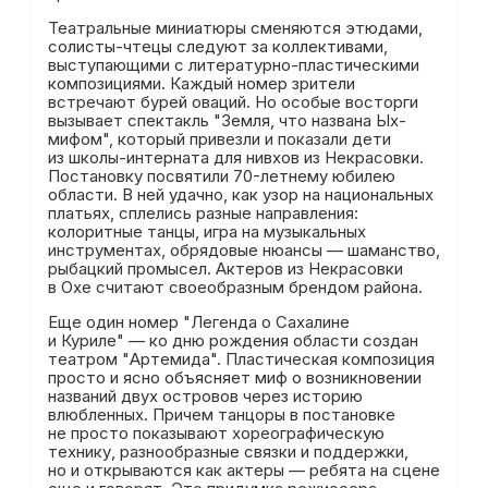
Театральные миниатюры сменяются этюдами,
солисты-чтецы следуют за коллективами,
выступающими с литературно-пластическими
композициями. Каждый номер зрители
встречают бурей оваций. Но особые восторги
вызывает спектакль "Земля, что названа Ых-
мифом", который привезли и показали дети
из школы-интерната для нивхов из Некрасовки.
Постановку посвятили 70-летнему юбилею
области. В ней удачно, как узор на национальных
платьях, сплелись разные направления:
колоритные танцы, игра на музыкальных
инструментах, обрядовые нюансы — шаманство,
рыбацкий промысел. Актеров из Некрасовки
в Охе считают своеобразным брендом района.
Еще один номер "Легенда о Сахалине
и Куриле" — ко дню рождения области создан
театром "Артемида". Пластическая композиция
просто и ясно объясняет миф о возникновении
названий двух островов через историю
влюбленных. Причем танцоры в постановке
не просто показывают хореографическую
технику, разнообразные связки и поддержки,
но и открываются как актеры — ребята на сцене