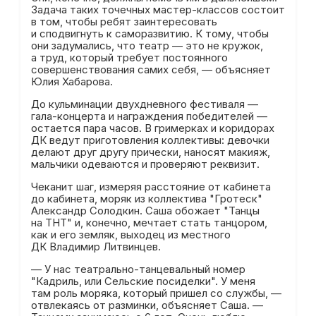
Задача таких точечных мастер-классов состоит
в том, чтобы ребят заинтересовать
и сподвигнуть к саморазвитию. К тому, чтобы
они задумались, что театр — это не кружок,
а труд, который требует постоянного
совершенствования самих себя, — объясняет
Юлия Хабарова.
До кульминации двухдневного фестиваля —
гала-концерта и награждения победителей —
остается пара часов. В гримерках и коридорах
ДК ведут приготовления коллективы: девочки
делают друг другу прически, наносят макияж,
мальчики одеваются и проверяют реквизит.
Чеканит шаг, измеряя расстояние от кабинета
до кабинета, моряк из коллектива "Гротеск"
Александр Солодкин. Саша обожает "Танцы
на ТНТ" и, конечно, мечтает стать танцором,
как и его земляк, выходец из местного
ДК Владимир Литвинцев.
— У нас театрально-танцевальный номер
"Кадриль, или Сельские посиделки". У меня
там роль моряка, который пришел со службы, —
отвлекаясь от разминки, объясняет Саша. —