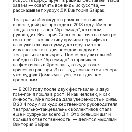
искусств циркулирует в рамках фестиваля. Наша
задача — охватить все виды искусства, —
рассказывает худрук ДК Виктория Байрак.
Театральный конкурс в рамках фестиваля
в последний раз проходил в 2013 году. Именно
тогда театр танца "Артемида", которым
руководит Виктория Сергеевна, взял на смотре
гран-при — коллективу вручили сертификат
на внушительную сумму, которую можно
и нужно тратить для поездок на другие
театральные конкурсы. После оглушительной
победы в Охе "Артемида" отправилась
на фестиваль в Ярославль, откуда тоже
привезла гран-при. Этот год, признается теперь
уже худрук Дома культуры, стал для нее
прорывным.
— В 2013 году после двух фестивалей и двух
гран-при я пошла в рост. И как человек, и как
личность. Мне победа дала уверенность и силы.
В 2014 году я из художественного руководителя
театрально-танцевальных коллективов стала
еще и худруком всего ДК. Это большой шаг и
большая ответственность, — делится мыслями
Виктория Байрак.