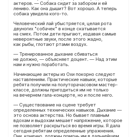
актеров. — Собака сидит за забором и ей
лениво. Как она дышит? Вот хорошо. А теперь
собака увидела кого-то.
Человеческий лай убыстряется, целая рота
двуногих "собачек" в конце скатывается
на смех. Потом дети прыгают, издавая самые
невероятные звуки, после этого жадно,
как рыбы, глотают ртами воздух.
— Тренированное дыхание сбиваться
не должно, — объясняет доцент. — Над этим
нам и нужно поработать.
Начинающие актеры из Охи покорно следуют
наставлениям. Практические навыки, которые
ребята получили на полуторачасовом мастер-
классе, должны пригодиться им не только
на вечернем гала-концерте, но и после него.
— Существование на сцене требует
определенных технических навыков. Дыхание —
это основа актерства. Но бывает плавным
вдохам и выдохам мешает напряжение, которое
не позволяет раскрыться во время игры. Я дала
сегодня ребятам определенные упражнения.
Они, конечно, должны помочь им в дальнейшем.