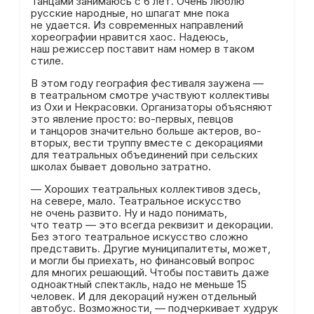
Танцами занимаюсь с 6 лет. Очень люблю
русские народные, но шпагат мне пока
не удается. Из современных направлений
хореографии нравится хаос. Надеюсь,
наш режиссер поставит нам номер в таком
стиле.
В этом году география фестиваля заужена —
в театральном смотре участвуют коллективы
из Охи и Некрасовки. Организаторы объясняют
это явление просто: во-первых, певцов
и танцоров значительно больше актеров, во-
вторых, вести труппу вместе с декорациями
для театральных объединений при сельских
школах бывает довольно затратно.
— Хороших театральных коллективов здесь,
на севере, мало. Театральное искусство
не очень развито. Ну и надо понимать,
что театр — это всегда реквизит и декорации.
Без этого театральное искусство сложно
представить. Другие муниципалитеты, может,
и могли бы приехать, но финансовый вопрос
для многих решающий. Чтобы поставить даже
одноактный спектакль, надо не меньше 15
человек. И для декораций нужен отдельный
автобус. Возможности, — подчеркивает худрук