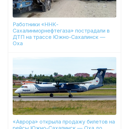
Работники «ННК-
Сахалинморнефтегаза» пострадали в
ДТП на трассе Южно-Сахалинск —
Оха
«Аврора» открыла продажу билетов на
рейсы Южно-Сахалинск — Оха до