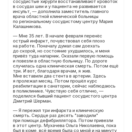
сосудистые хирурги восстанавливают кровоток
в сосудах шеи и у пациента не развивается
инсульт, — дополнила заместитель главного
врача областной клинической больницы
по региональному сосудистому центру Мария
Калашникова.
— Мне 35 лет. В начале февраля перенёс
острый инфаркт, почувствовал себя плохо
на работе. Поначалу думал сам доехать
до скорой, но состояние ухудшилось, и меня
привёз туда напарник. Оказали первую помощь
и повезли в областную больницу. По дороге
случилась одна клиническая смерть. Потом ещё
три. И вот, благодаря врачам, я жив.
Мне вставили два стента в артерии. Здесь
я пролежал месяц. Потом прошёл курс
реабилитации в санатории, сейчас наблюдаюсь
в поликлинике. Чувствую себя отлично, —
поделился бывший пациент сосудистого центра
Дмитрий Шерман.
— Я пережил три инфаркта и клиническую
смерть. Сердце раз десять "заводили"
при помощи дефибриллятора. Потом привезли
в этот центр. Мухачева Ольга Николаевна, пока
был в коме, всё время была со мной и на минуту