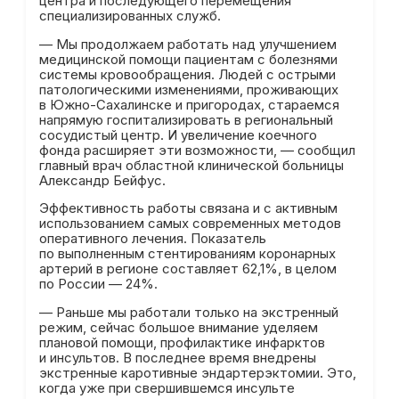
центра и последующего перемещения
специализированных служб.
— Мы продолжаем работать над улучшением
медицинской помощи пациентам с болезнями
системы кровообращения. Людей с острыми
патологическими изменениями, проживающих
в Южно-Сахалинске и пригородах, стараемся
напрямую госпитализировать в региональный
сосудистый центр. И увеличение коечного
фонда расширяет эти возможности, — сообщил
главный врач областной клинической больницы
Александр Бейфус.
Эффективность работы связана и с активным
использованием самых современных методов
оперативного лечения. Показатель
по выполненным стентированиям коронарных
артерий в регионе составляет 62,1%, в целом
по России — 24%.
— Раньше мы работали только на экстренный
режим, сейчас большое внимание уделяем
плановой помощи, профилактике инфарктов
и инсультов. В последнее время внедрены
экстренные каротивные эндартерэктомии. Это,
когда уже при свершившемся инсульте