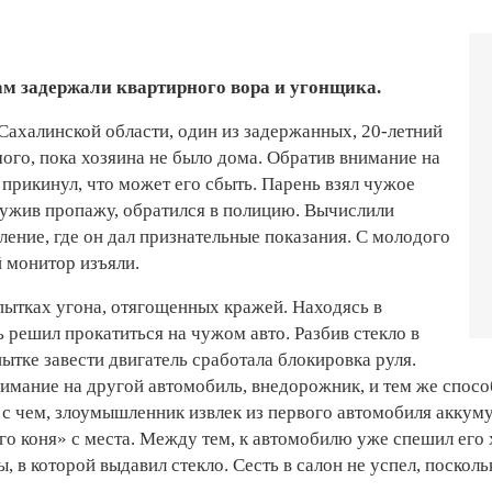
ам задержали квартирного вора и угонщика.
ахалинской области, один из задержанных, 20-летний
мого, пока хозяина не было дома. Обратив внимание на
 прикинул, что может его сбыть. Парень взял чужое
ружив пропажу, обратился в полицию. Вычислили
ление, где он дал признательные показания. С молодого
й монитор изъяли.
пытках угона, отягощенных кражей. Находясь в
 решил прокатиться на чужом авто. Разбив стекло в
пытке завести двигатель сработала блокировка руля.
имание на другой автомобиль, внедорожник, и тем же спосо
 с чем, злоумышленник извлек из первого автомобиля аккуму
о коня» с места. Между тем, к автомобилю уже спешил его х
, в которой выдавил стекло. Сесть в салон не успел, поскол