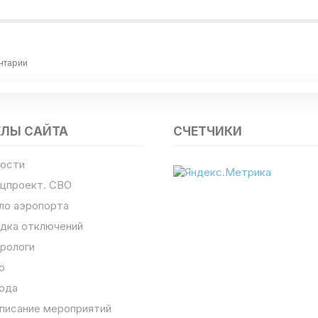
нтарии
ЕЛЫ САЙТА
СЧЕТЧИКИ
ости
цпроект. СВО
ло аэропорта
дка отключений
рологи
о
ода
писание мероприятий