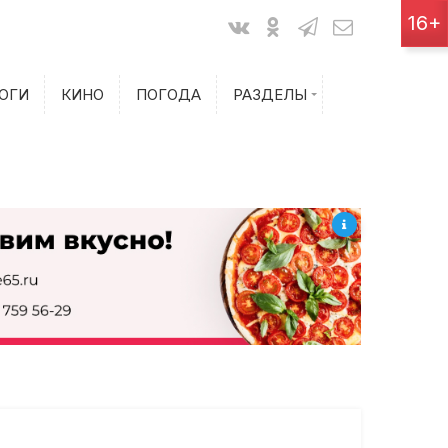
Показания счетчиков
16+
Билеты на самолет
ОГИ
КИНО
ПОГОДА
РАЗДЕЛЫ
Билеты на поезд