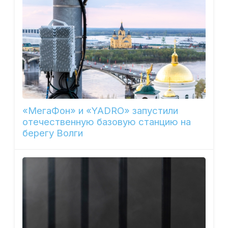
«МегаФон» и «YADRO» запустили
отечественную базовую станцию на
берегу Волги