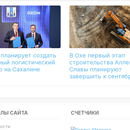
 планирует создать
В Охе первый этап
ный логистический
строительства Алле
р на Сахалине
Славы планируют
завершить к сентяб
ЕЛЫ САЙТА
СЧЕТЧИКИ
ости