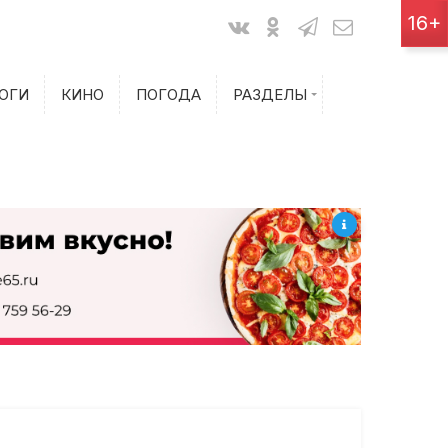
Показания счетчиков
16+
Билеты на самолет
ОГИ
КИНО
ПОГОДА
РАЗДЕЛЫ
Билеты на поезд