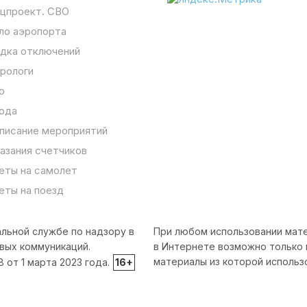
цпроект. СВО
ло аэропорта
дка отключений
рологи
о
ода
писание мероприятий
азания счетчиков
еты на самолет
еты на поезд
льной службе по надзору в
При любом использовании мате
вых коммуникаций.
в Интернете возможно только 
материалы из которой использ
от 1 марта 2023 года.
16+