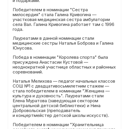
и подарками.
Победителем в номинации "Сестра
милосердия" стала Галина Кривогина —
участковая медицинская сестра амбулатории
села Вал. Галина Кривогина работает там с 1996
года.
Лауреатами в данной номинации стали
медицинские сестры Наталья Боброва и Галина
Юнусова.
Победа в номинации "Королева спорта" была
присуждена Анастасии Кустовой —
неоднократной участнице областных и районных
соревнований.
Наталья Мелихова — педагог начальных классов
СОШ №1 с двадцативосьмилетним стажем —
стала победителем в номинации "Женщина —
культура и духовность". Лауреатами стали
Елена Муратова (заведующая сектором
центральной детской библиотеки) и Нина
Добровольская (преподаватель
и концертмейстер детской школы искусств).
Победителем в номинации "Хранительница