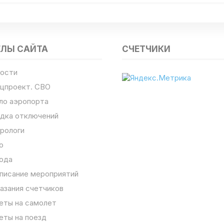
ЕЛЫ САЙТА
СЧЕТЧИКИ
ости
цпроект. СВО
ло аэропорта
дка отключений
рологи
о
ода
писание мероприятий
азания счетчиков
еты на самолет
еты на поезд