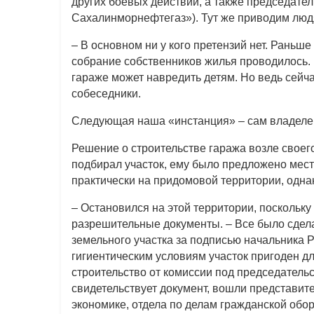
других боевых действий, а также председат
Сахалинморнефтегаз»). Тут же приводим люд
– В основном ни у кого претензий нет. Раньш
собрание собственников жилья проводилось. Н
гараже может навредить детям. Но ведь сейча
собеседники.
Следующая наша «инстанция» – сам владелец
Решение о строительстве гаража возле своего
подбирал участок, ему было предложено мест
практически на придомовой территории, одна
– Остановился на этой территории, поскольк
разрешительные документы. – Все было сдела
земельного участка за подписью начальника Р
гигиентическим условиям участок пригоден 
строительство от комиссии под председатель
свидетельствует документ, вошли представит
экономике, отдела по делам гражданской обо