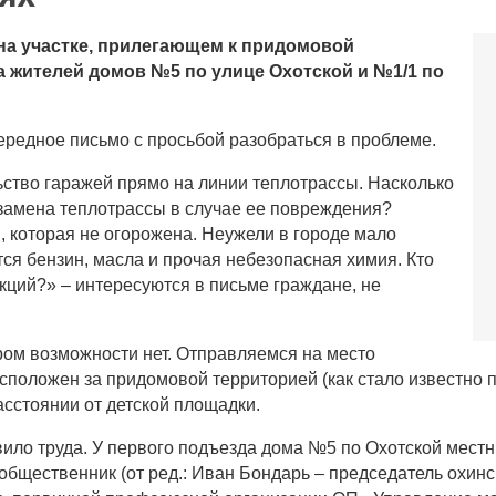
на участке, прилегающем к придомовой
а жителей домов №5 по улице Охотской и №1/1 по
редное письмо с просьбой разобраться в проблеме.
ство гаражей прямо на линии теплотрассы. Насколько
и замена теплотрассы в случае ее повреждения?
, которая не огорожена. Неужели в городе мало
ся бензин, масла и прочая небезопасная химия. Кто
кций?» – интересуются в письме граждане, не
ором возможности нет. Отправляемся на место
расположен за придомовой территорией (как стало известно
асстоянии от детской площадки.
авило труда. У первого подъезда дома №5 по Охотской мес
бщественник (от ред.: Иван Бондарь – председатель охинс