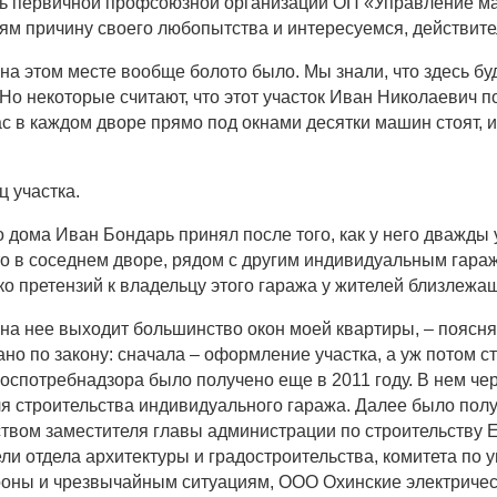
ель первичной профсоюзной организации ОП «Управление 
ям причину своего любопытства и интересуемся, действит
е на этом месте вообще болото было. Мы знали, что здесь б
о некоторые считают, что этот участок Иван Николаевич по
с в каждом дворе прямо под окнами десятки машин стоят, и
 участка.
 дома Иван Бондарь принял после того, как у него дважды 
о в соседнем дворе, рядом с другим индивидуальным гара
ко претензий к владельцу этого гаража у жителей близлежа
у на нее выходит большинство окон моей квартиры, – поясн
но по закону: сначала – оформление участка, а уж потом с
оспотребнадзора было получено еще в 2011 году. В нем че
для строительства индивидуального гаража. Далее было по
ством заместителя главы администрации по строительству Е
ели отдела архитектуры и градостроительства, комитета 
роны и чрезвычайным ситуациям, ООО Охинские электричес