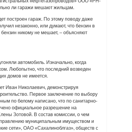
магистральных нефтегазопроводов» ООО «РН-
ельно ли гаражи мешают жильцам.
удет построен гараж. По этому поводу даже
лучил незаконно, или думают, что бензин в
 бензин никому не мешает, – объясняют
угоняли автомобиль. Изначально, когда
жом. Любопытно, что последний возведен
щих домов не имеется.
яет Иван Николаевич, демонстрируя
троительство. Первое заключение по выбору
рным по белому написано, что по санитарно-
лучено официальное разрешение на
лены Зотовой. В состав комиссии, о чем
по управлению муниципальным имуществом и
кие сети», ОАО «Сахалиноблгаз», обществ с