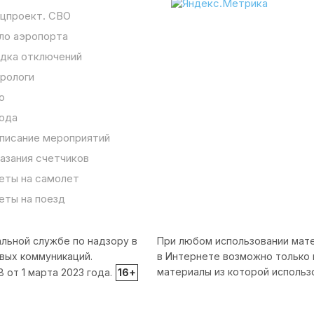
цпроект. СВО
ло аэропорта
дка отключений
рологи
о
ода
писание мероприятий
азания счетчиков
еты на самолет
еты на поезд
льной службе по надзору в
При любом использовании мате
вых коммуникаций.
в Интернете возможно только 
материалы из которой использ
от 1 марта 2023 года.
16+