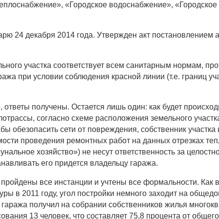
теплоснабжение», «Городское водоснабжение», «Городское 
рю 24 декабря 2014 года. Утвержден акт постановлением 
ельного участка соответствует всем санитарным нормам, п
ажа при условии соблюдения красной линии (т.е. границ уч
е, ответы получены. Остается лишь один: как будет происхо
отрассы, согласно схеме расположения земельного участка,
дабы обезопасить сети от повреждения, собственник участк
мости проведения ремонтных работ на данных отрезках теп
альное хозяйство») не несут ответственность за целостн
анавливать его придется владельцу гаража.
 пройдены все инстанции и учтены все формальности. Как
уры в 2011 году, угол постройки немного заходит на обще
ц гаража получил на собрании собственников жилья многок
ования 13 человек, что составляет 75,8 процента от общего