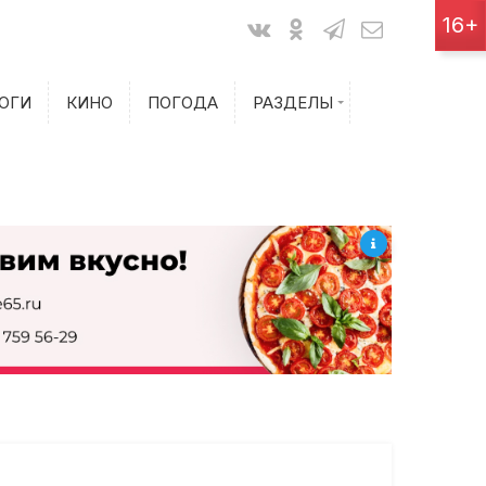
Показания счетчиков
16+
Билеты на самолет
ОГИ
КИНО
ПОГОДА
РАЗДЕЛЫ
Билеты на поезд