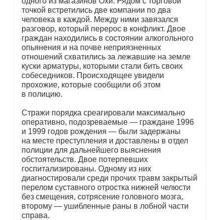
одного из магазинов Охи. Рядом с торговой
точкой встретились две компании по два
человека в каждой. Между ними завязался
разговор, который перерос в конфликт. Двое
граждан находились в состоянии алкогольного
опьянения и на почве неприязненных
отношений схватились за лежавшие на земле
куски арматуры, которыми стали бить своих
собеседников. Происходящее увидели
прохожие, которые сообщили об этом
в полицию.
Стражи порядка среагировали максимально
оперативно, подозреваемые — граждане 1996
и 1999 годов рождения — были задержаны
на месте преступления и доставлены в отдел
полиции для дальнейшего выяснения
обстоятельств. Двое потерпевших
госпитализированы. Одному из них
диагностировали среди прочих травм закрытый
перелом суставного отростка нижней челюсти
без смещения, сотрясение головного мозга,
второму — ушибленные раны в лобной части
справа.