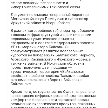
сфере экологии, безопасности и
импортонезависимых технологий связи.
Документ подписали генеральный директор
МегаФона Хачатур Помбухчан и губернатор
Иркутской области Игорь Кобзев.
В рамках договорённостей оператор обеспечит
телеком-инфраструктурой и аналитическими
сервисами туристические объекты,
создаваемые в составе федерального проекта
«Пять морей и озеро Байкал». Он
предусматривает развитие всесезонных
курортов на побережьях Балтийского, Чёрного,
Азовского, Каспийского и Японского морей, а
также на Байкале. В Иркутской области в
проект включены две площадки —
туристическая территория «Байкальская
слобода» в районе посёлка Тальцы и особая
экономическая зона «Ворота Байкала» в
Байкальске.
Кроме того, сотрудничество будет направлено
на внедрение цифровых решений для повышения
комфорта и безопасности городской среды,
реализацию экологических проектов, связанных
с оздоровлением водоёмов, снижением объёма