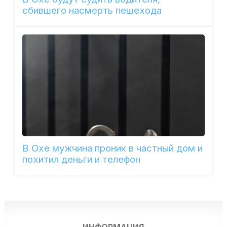
сбившего насмерть пешехода
В Охе мужчина проник в частный дом и
похитил деньги и телефон