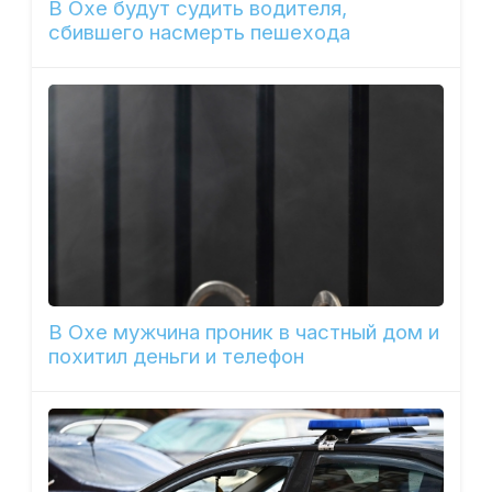
В Охе будут судить водителя,
сбившего насмерть пешехода
В Охе мужчина проник в частный дом и
похитил деньги и телефон