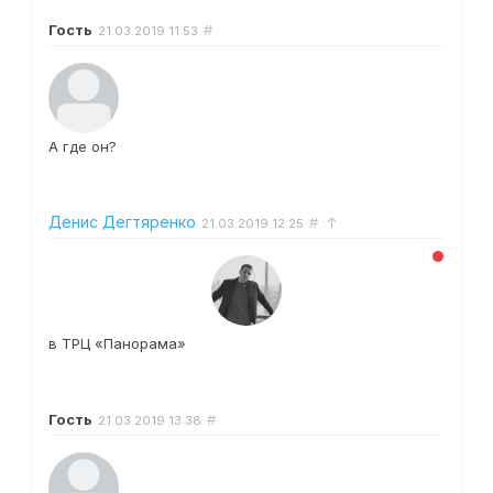
Гость
#
21.03.2019
11:53
А где он?
Денис Дегтяренко
#
↑
21.03.2019
12:25
в ТРЦ «Панорама»
Гость
#
21.03.2019
13:38