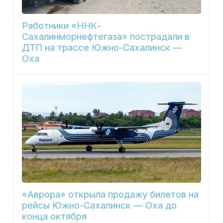
Работники «ННК-
Сахалинморнефтегаза» пострадали в
ДТП на трассе Южно-Сахалинск —
Оха
«Аврора» открыла продажу билетов на
рейсы Южно-Сахалинск — Оха до
конца октября