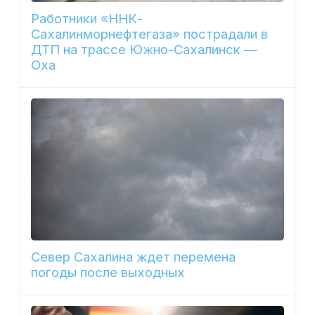
Работники «ННК-
Сахалинморнефтегаза» пострадали в
ДТП на трассе Южно-Сахалинск —
Оха
Север Сахалина ждет перемена
погоды после выходных