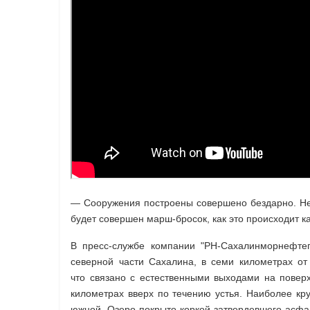
— Сооружения построены совершено бездарно. Нефть
будет совершен марш-бросок, как это происходит к
В пресс-службе компании "РН-Сахалинморнефтег
северной части Сахалина, в семи километрах о
что связано с естественными выходами на поверх
километрах вверх по течению устья. Наиболее кр
южной. Озеро покрыто коркой затвердевшего асфал