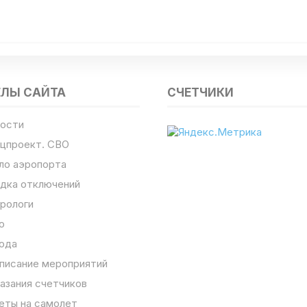
ЕЛЫ САЙТА
СЧЕТЧИКИ
ости
цпроект. СВО
ло аэропорта
дка отключений
рологи
о
ода
писание мероприятий
азания счетчиков
еты на самолет