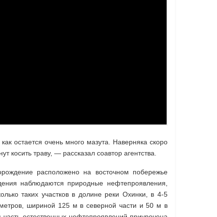
 как остается очень много мазута. Наверняка скоро
т косить траву, — рассказал соавтор агентства.
торождение расположено на восточном побережье
ждения наблюдаются природные нефтепроявления,
лько таких участков в долине реки Охинки, в 4-5
метров, шириной 125 м в северной части и 50 м в
ая часть естественных нефтепроявлений приурочена