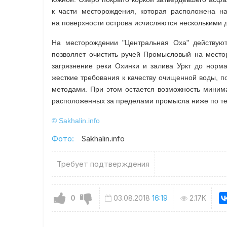
к части месторождения, которая расположена на
на поверхности острова исчисляются несколькими д
На месторождении "Центральная Оха" действую
позволяет очистить ручей Промысловый на место
загрязнение реки Охинки и залива Уркт до норма
жесткие требования к качеству очищенной воды, п
методами. При этом остается возможность миним
расположенных за пределами промысла ниже по те
© Sakhalin.info
Фото:
Sakhalin.info
Требует подтверждения
0
03.08.2018
16:19
2.17K