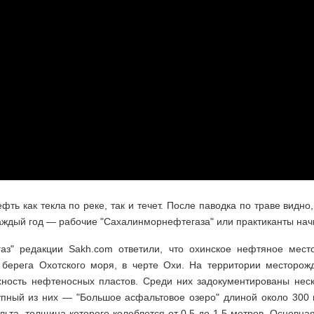
 как текла по реке, так и течет. После паводка по траве видно,
аждый год — рабочие "Сахалинморнефтегаза" или практиканты начну
аз" редакции Sakh.com ответили, что охинское нефтяное мес
т берега Охотского моря, в черте Охи. На территории месторо
ность нефтеносных пластов. Среди них задокументированы неско
упный из них — "Большое асфальтовое озеро" длиной около 300 
ьта, толщина которого колеблется от 0,5 до 1,5 метров. Основн