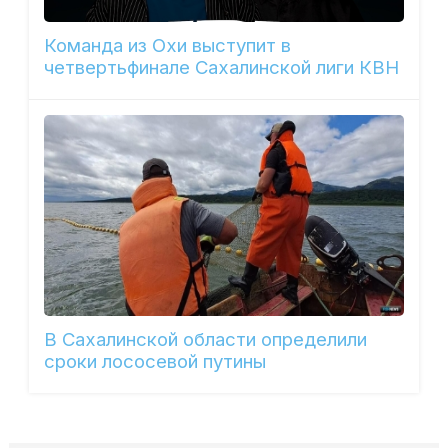
Команда из Охи выступит в
четвертьфинале Сахалинской лиги КВН
В Сахалинской области определили
сроки лососевой путины