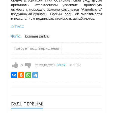
бюджета. Авиакомпания объясняет свой уход двумя
причинами: стремлением увеличить провозную
емкость с помощью замены самолетов "Аэрофлота"
воздушными суднами "России" большей вместимости
и нежеланием поднимать стоимость авиабилетов.
© ТАСС
Фото:
kommersant.ru
Требует подтверждения
0
20.10.2018
03:49
1.51K
БУДЬ ПЕРВЫМ!