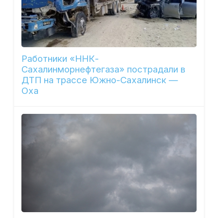
Работники «ННК-
Сахалинморнефтегаза» пострадали в
ДТП на трассе Южно-Сахалинск —
Оха