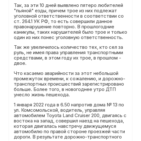
​Так, за эти 10 дней выявлено пятеро любителей
"пьяной" езды, причем трое из них подлежат
уголовной ответственности в соответствии со
ст. 264.1 УК РФ, то есть совершили данное
правонарушение повторно. В прошлогодние
каникулы, таких нарушителей было трое и только
один из них понес уголовную ответственность.
Так же увеличилось количество тех, кто сел за
руль, не имея права управления транспортными
средствами, в этом году их трое, в прошлом -
двое.
​Что касаемо аварийности за этот небольшой
промежуток времени, к сожалению, и дорожно-
транспортных происшествий зарегистрировано
больше. Более того, в новогоднее утро ДТП
унесло жизнь пешехода.
​1 января 2022 года в 6.50 напротив дома № 13 по
ул. Комсомольской, водитель, управляя
автомобилем Toyota Land Cruiser 200, двигаясь с
востока на запад, совершил наезд на пешехода,
которая двигалась навстречу движущемуся
автомобилю по правой стороне проезжей части
дороги. В результате дорожно-транспортного