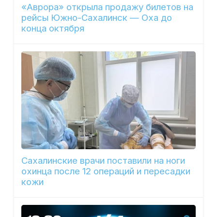
«Аврора» открыла продажу билетов на
рейсы Южно-Сахалинск — Оха до
конца октября
Сахалинские врачи поставили на ноги
охинца после 12 операций и пересадки
кожи