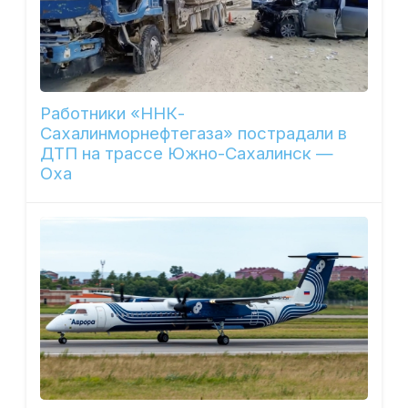
Работники «ННК-
Сахалинморнефтегаза» пострадали в
ДТП на трассе Южно-Сахалинск —
Оха