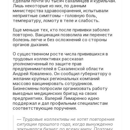
сделали почти 90 тысяч сахалинцев и курильчан.
Лишь некоторые из них, по данным
министерства здравоохранения, испытывали
неприятные симптомы – головную боль,
температуру, ломоту в теле и слабость.
Еще меньше тех, кто после прививки заболел
повторно. Вакцинация позволила им перенести
болезнь легче и без осложнений со стороны
органов дыхания.
О существенном росте числа привившихся в
трудовых коллективах рассказал
уполномоченный по защите прав
предпринимателей в Сахалинской области
Андрей Коваленко. Он сообщил губернатору о
желании крупных региональных компаний
массово вакцинировать сотрудников.
Бизнесмены попросили организовать работу
выездных медицинских бригад на своих
предприятиях. Валерий Лимаренко идею
поддержал и дал профильным специалистам
соответствующие поручения.
— Трудовые коллективы не хотят повторения
ситуации прошлого года, когда вынужденно
закрывался бизнес по всему миру. Поэтому