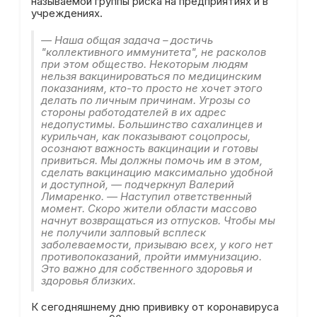
называемой группы риска на предприятиях и в
учреждениях.
— Наша общая задача – достичь
"коллективного иммунитета", не расколов
при этом общество. Некоторым людям
нельзя вакцинироваться по медицинским
показаниям, кто-то просто не хочет этого
делать по личным причинам. Угрозы со
стороны работодателей в их адрес
недопустимы. Большинство сахалинцев и
курильчан, как показывают соцопросы,
осознают важность вакцинации и готовы
привиться. Мы должны помочь им в этом,
сделать вакцинацию максимально удобной
и доступной, — подчеркнул Валерий
Лимаренко. — Наступил ответственный
момент. Скоро жители области массово
начнут возвращаться из отпусков. Чтобы мы
не получили залповый всплеск
заболеваемости, призываю всех, у кого нет
противопоказаний, пройти иммунизацию.
Это важно для собственного здоровья и
здоровья близких.
К сегодняшнему дню прививку от коронавируса