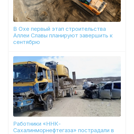
В Охе первый этап строительства
Аллеи Славы планируют завершить к
сентябрю
Работники «ННК-
Сахалинморнефтегаза» пострадали в