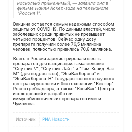
насколько применимый, — заявила она в
фильме Наили Аскер-заде на телеканале
"Россия 1".
Вакцина остается самым надежным способом
защиты от COVID-19. По данным властей, число
заболевших среди привитых не превышает
четырех процентов. Сейчас одну дозу
препарата получили более 76,5 миллиона
человек, полностью привились 70,8 миллиона.
Всего в России зарегистрировали шесть
препаратов для вакцинации: гамалеевские
"Спутник V", "Спутник Лайт" и "Гам-Ковид-Вак
М" (для подростков), "ЭпиВакКорона" и
"ЭпиВакКорона-Н" Государственного научного
центра вирусологии и биотехнологии "Вектор"
Роспотребнадзора, а также "КовиВак" Центра
исследований и разработки
иммунобиологических препаратов имени
Чумакова.
Источник:
РИА Новости