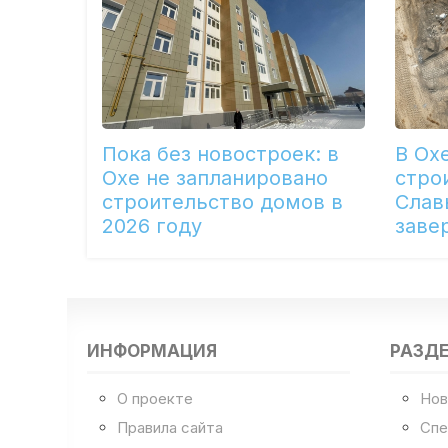
Пока без новостроек: в
В Ох
Охе не запланировано
стро
строительство домов в
Слав
2026 году
заве
ИНФОРМАЦИЯ
РАЗД
О проекте
Нов
Правила сайта
Спе