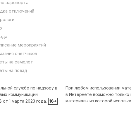
ло аэропорта
дка отключений
рологи
о
ода
писание мероприятий
азания счетчиков
еты на самолет
еты на поезд
льной службе по надзору в
При любом использовании мате
вых коммуникаций.
в Интернете возможно только 
материалы из которой использ
от 1 марта 2023 года.
16+