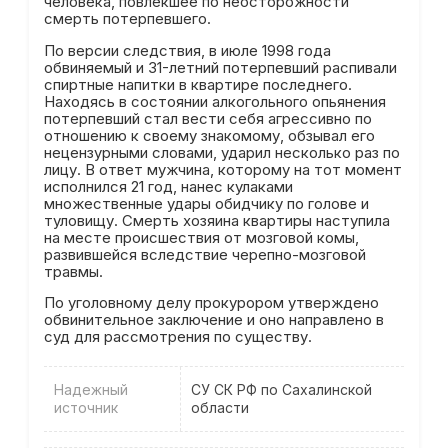
человека, повлекшее по неосторожности
смерть потерпевшего.
По версии следствия, в июле 1998 года
обвиняемый и 31-летний потерпевший распивали
спиртные напитки в квартире последнего.
Находясь в состоянии алкогольного опьянения
потерпевший стал вести себя агрессивно по
отношению к своему знакомому, обзывал его
нецензурными словами, ударил несколько раз по
лицу. В ответ мужчина, которому на тот момент
исполнился 21 год, нанес кулаками
множественные удары обидчику по голове и
туловищу. Смерть хозяина квартиры наступила
на месте происшествия от мозговой комы,
развившейся вследствие черепно-мозговой
травмы.
По уголовному делу прокурором утверждено
обвинительное заключение и оно направлено в
суд для рассмотрения по существу.
Надежный
СУ СК РФ по Сахалинской
источник
области