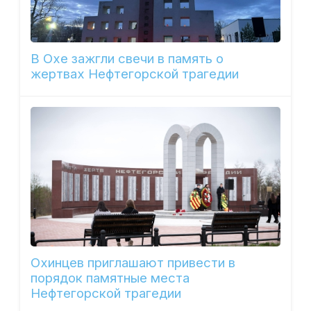
В Охе зажгли свечи в память о
жертвах Нефтегорской трагедии
Охинцев приглашают привести в
порядок памятные места
Нефтегорской трагедии