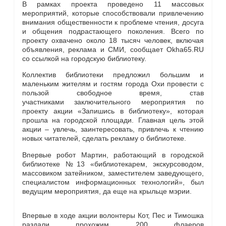
В рамках проекта проведено 11 массовых
мероприятий, которые способствовали привлечению
внимания общественности к проблеме чтения, досуга
и общения подрастающего поколения. Всего по
проекту охвачено около 18 тысяч человек, включая
объявления, реклама и СМИ, сообщает Okha65.RU
со ссылкой на городскую библиотеку.
Коллектив библиотеки предложил большим и
маленьким жителям и гостям города Охи провести с
пользой свободное время, став
участниками заключительного мероприятия по
проекту акции «Запишись в библиотеку», которая
прошла на городской площади. Главная цель этой
акции
–
увлечь, заинтересовать, привлечь к чтению
новых читателей, сделать рекламу о библиотеке.
Впервые робот Мартин, работающий в городской
библиотеке №13 «библиотекарем, экскурсоводом,
массовиком затейником, заместителем заведующего,
специалистом информационных технологий», был
ведущим мероприятия, да еще на крыльце мэрии.
Впервые в ходе акции волонтеры Кот, Пес и Тимошка
раздали прохожим 200 флаеров